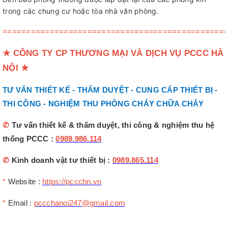
trong các chung cư hoặc tòa nhà văn phòng.
===============================================
★
CÔNG TY CP THƯƠNG MẠI VÀ DỊCH VỤ PCCC HÀ
NỘI
★
TƯ VẤN THIẾT KẾ - THẨM DUYỆT - CUNG CẤP THIẾT BỊ -
THI CÔNG - NGHIỆM THU PHÒNG CHÁY CHỮA CHÁY
✆
Tư vấn thiết kế & thẩm duyệt, thi công & nghiệm thu hệ
thống PCCC :
0989.986.114
✆
Kinh doanh vật tư thiết bị :
0989.865.114
*
Website :
https://pccchn.vn
*
Email :
pccchanoi247@gmail.com