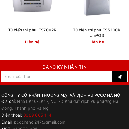
Tủ hiển thị phụ IFS7002R
Tủ hiển thị phụ FS5200R
UniPOS
Liên hệ
Liên hệ
ĐĂNG KÝ NHẬN TIN
CÔNG TY CỔ PHẦN THƯƠNG MẠI VÀ DỊCH VỤ PCCC HÀ NỘI
Địa chỉ:
Nhà LK46-LK47, NO 7D Khu đất dịch vụ phường Hà
Đông, Thành phố Hà Nội
Điện thoại:
0989 865 114
Email:
pccchanoi247@gmail.com
MST:
0109721095