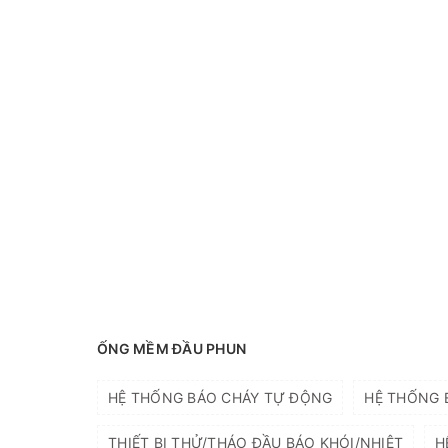
ỐNG MỀM ĐẦU PHUN
HỆ THỐNG BÁO CHÁY TỰ ĐỘNG
HỆ THỐNG E
THIẾT BỊ THỬ/THÁO ĐẦU BÁO KHÓI/NHIỆT
H