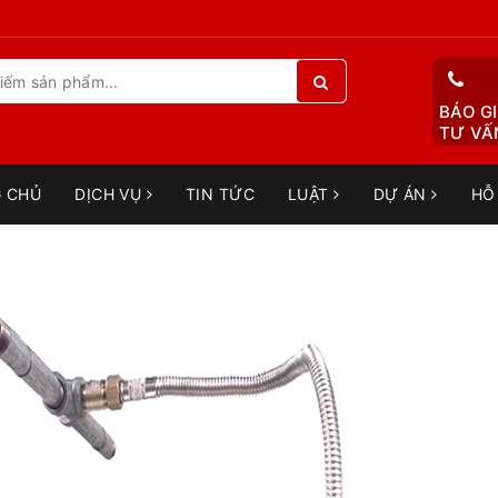
BÁO GI
TƯ VẤN
 CHỦ
DỊCH VỤ
TIN TỨC
LUẬT
DỰ ÁN
HỖ