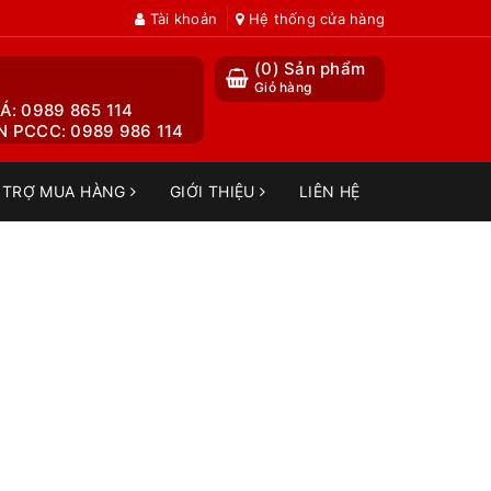
Tài khoản
Hệ thống cửa hàng
(
0
) Sản phẩm
Giỏ hàng
Á: 0989 865 114
 PCCC: 0989 986 114
 TRỢ MUA HÀNG
GIỚI THIỆU
LIÊN HỆ