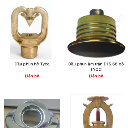
Đầu phun hở Tyco
Đầu phun âm trần D15 68 độ
TYCO
Liên hệ
Liên hệ