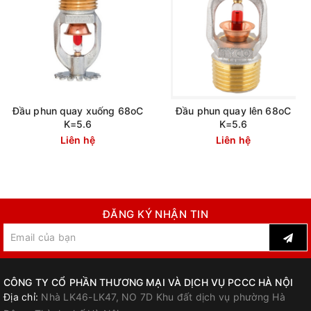
Đầu phun quay xuống 68oC
Đầu phun quay lên 68oC
K=5.6
K=5.6
Liên hệ
Liên hệ
ĐĂNG KÝ NHẬN TIN
CÔNG TY CỔ PHẦN THƯƠNG MẠI VÀ DỊCH VỤ PCCC HÀ NỘI
Địa chỉ:
Nhà LK46-LK47, NO 7D Khu đất dịch vụ phường Hà