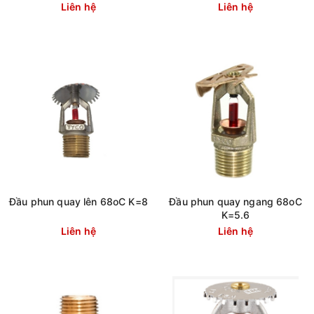
Liên hệ
Liên hệ
Đầu phun quay lên 68oC K=8
Đầu phun quay ngang 68oC
K=5.6
Liên hệ
Liên hệ