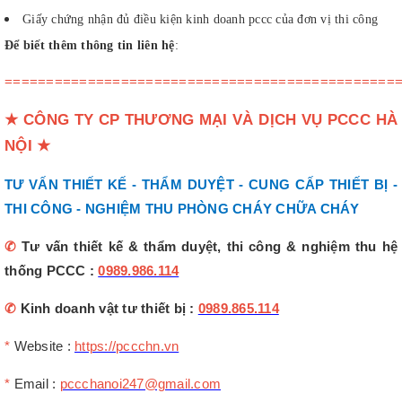
Giấy chứng nhận đủ điều kiện kinh doanh pccc của đơn vị thi công
Để biết thêm thông tin liên hệ
:
===============================================
★
CÔNG TY CP THƯƠNG MẠI VÀ DỊCH VỤ PCCC HÀ
NỘI
★
TƯ VẤN THIẾT KẾ - THẨM DUYỆT - CUNG CẤP THIẾT BỊ -
THI CÔNG - NGHIỆM THU PHÒNG CHÁY CHỮA CHÁY
✆
Tư vấn thiết kế & thẩm duyệt, thi công & nghiệm thu hệ
thống PCCC :
0989.986.114
✆
Kinh doanh vật tư thiết bị :
0989.865.114
*
Website :
https://pccchn.vn
*
Email :
pccchanoi247@gmail.com