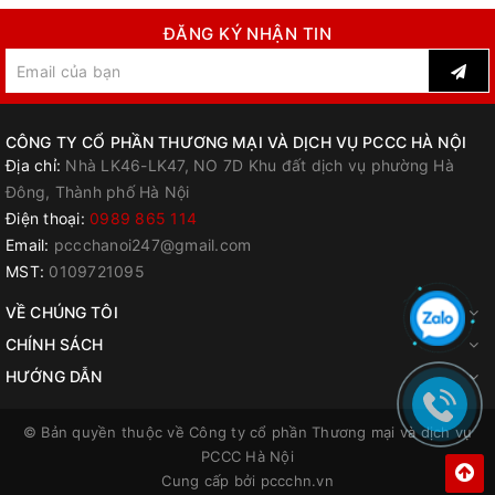
ĐĂNG KÝ NHẬN TIN
CÔNG TY CỔ PHẦN THƯƠNG MẠI VÀ DỊCH VỤ PCCC HÀ NỘI
Địa chỉ:
Nhà LK46-LK47, NO 7D Khu đất dịch vụ phường Hà
Đông, Thành phố Hà Nội
Điện thoại:
0989 865 114
Email:
pccchanoi247@gmail.com
MST:
0109721095
VỀ CHÚNG TÔI
CHÍNH SÁCH
HƯỚNG DẪN
© Bản quyền thuộc về
Công ty cổ phần Thương mại và dịch vụ
PCCC Hà Nội
Cung cấp bởi
pccchn.vn