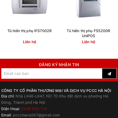
Tủ hiển thị phụ IFS7002R
Tủ hiển thị phụ FS5200R
UniPOS
Liên hệ
Liên hệ
ĐĂNG KÝ NHẬN TIN
CÔNG TY CỔ PHẦN THƯƠNG MẠI VÀ DỊCH VỤ PCCC HÀ NỘI
Địa chỉ:
Nhà LK46-LK47, NO 7D Khu đất dịch vụ phường Hà
Đông, Thành phố Hà Nội
Điện thoại:
0989 865 114
Email:
pccchanoi247@gmail.com