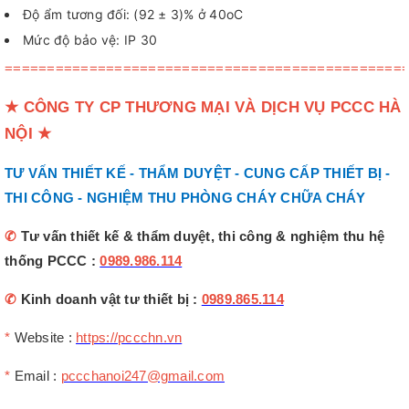
Độ ẩm tương đối: (92 ± 3)% ở 40oC
Mức độ bảo vệ: IP 30
===============================================
★
CÔNG TY CP THƯƠNG MẠI VÀ DỊCH VỤ PCCC HÀ
NỘI
★
TƯ VẤN THIẾT KẾ - THẨM DUYỆT - CUNG CẤP THIẾT BỊ -
THI CÔNG - NGHIỆM THU PHÒNG CHÁY CHỮA CHÁY
✆
Tư vấn thiết kế & thẩm duyệt, thi công & nghiệm thu hệ
thống PCCC :
0989.986.114
✆
Kinh doanh vật tư thiết bị :
0989.865.114
*
Website :
https://pccchn.vn
*
Email :
pccchanoi247@gmail.com