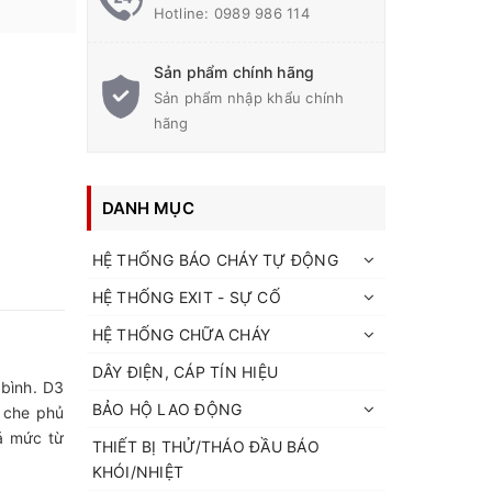
Hotline:
0989 986 114
Sản phẩm chính hãng
Sản phẩm nhập khẩu chính
hãng
DANH MỤC
HỆ THỐNG BÁO CHÁY TỰ ĐỘNG
HỆ THỐNG EXIT - SỰ CỐ
HỆ THỐNG CHỮA CHÁY
DÂY ĐIỆN, CÁP TÍN HIỆU
bình. D3
BẢO HỘ LAO ĐỘNG
 che phủ
á mức từ
THIẾT BỊ THỬ/THÁO ĐẦU BÁO
KHÓI/NHIỆT