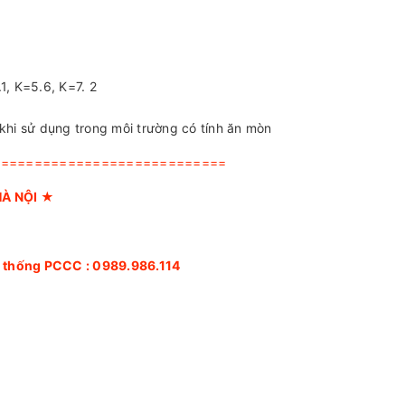
1, K=5.6, K=7. 2
 khi sử dụng trong môi trường có tính ăn mòn
============================
HÀ NỘI
★
hệ thống PCCC :
0989.986.114