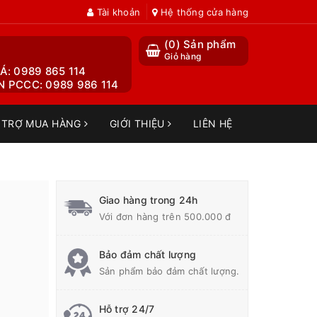
Tài khoản
Hệ thống cửa hàng
(
0
) Sản phẩm
Giỏ hàng
Á: 0989 865 114
 PCCC: 0989 986 114
 TRỢ MUA HÀNG
GIỚI THIỆU
LIÊN HỆ
Giao hàng trong 24h
Với đơn hàng trên 500.000 đ
Bảo đảm chất lượng
Sản phẩm bảo đảm chất lượng.
Hỗ trợ 24/7