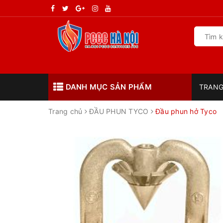
DANH MỤC SẢN PHẨM
TRANG
Trang chủ
ĐẦU PHUN TYCO
Đầu phun hở Tyco