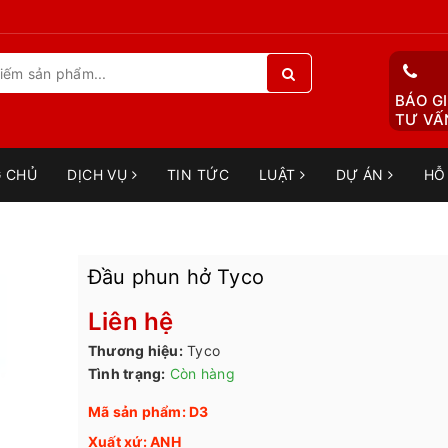
BÁO GI
TƯ VẤN
 CHỦ
DỊCH VỤ
TIN TỨC
LUẬT
DỰ ÁN
HỖ
Đầu phun hở Tyco
Liên hệ
Thương hiệu:
Tyco
Tình trạng:
Còn hàng
Mã sản phẩm: D3
Xuất xứ: ANH