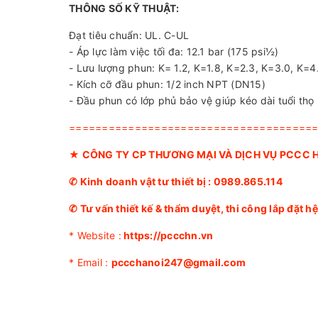
THÔNG SỐ KỸ THUẬT:
Đạt tiêu chuẩn: UL. C-UL
- Áp lực làm việc tối đa: 12.1 bar (175 psi½)
- Lưu lượng phun: K= 1.2, K=1.8, K=2.3, K=3.0, K=4.
- Kích cỡ đầu phun: 1/2 inch NPT (DN15)
- Đầu phun có lớp phủ bảo vệ giúp kéo dài tuổi thọ
=====================================
★
CÔNG TY CP THƯƠNG MẠI VÀ DỊCH VỤ PCCC 
✆ Kinh doanh vật tư thiết bị :
0989.865.114
✆
Tư vấn thiết kế & thẩm duyệt, thi công lắp đặt 
* Website :
https://pccchn.vn
* Email :
pccchanoi247@gmail.com