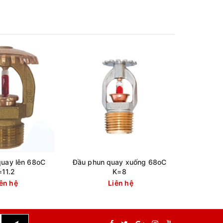
quay lên 68oC
Đầu phun quay xuống 68oC
Đầu phun 
=11.2
K=8
ên hệ
Liên hệ