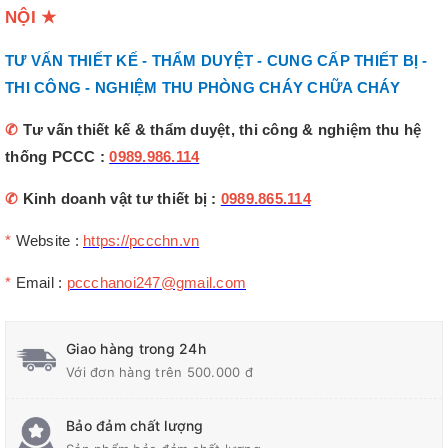
NỘI
★
TƯ VẤN THIẾT KẾ - THẨM DUYỆT - CUNG CẤP THIẾT BỊ -
THI CÔNG - NGHIỆM THU PHÒNG CHÁY CHỮA CHÁY
✆
Tư vấn thiết kế & thẩm duyệt, thi công & nghiệm thu hệ
thống PCCC :
0989.986.114
✆
Kinh doanh vật tư thiết bị :
0989.865.114
*
Website :
https://pccchn.vn
*
Email :
pccchanoi247@gmail.com
Giao hàng trong 24h
Với đơn hàng trên 500.000 đ
Bảo đảm chất lượng