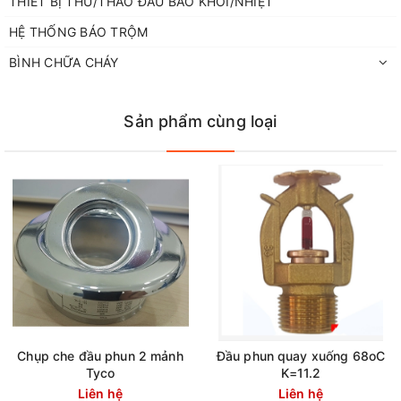
THIẾT BỊ THỬ/THÁO ĐẦU BÁO KHÓI/NHIỆT
HỆ THỐNG BÁO TRỘM
BÌNH CHỮA CHÁY
Sản phẩm cùng loại
Chụp che đầu phun 2 mảnh
Đầu phun quay xuống 68oC
Tyco
K=11.2
Liên hệ
Liên hệ