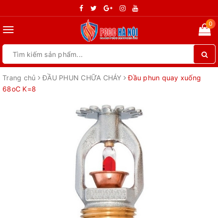
0
Toggle
navigation
Trang chủ
ĐẦU PHUN CHỮA CHÁY
Đầu phun quay xuống
68oC K=8