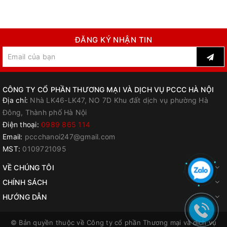
ĐĂNG KÝ NHẬN TIN
CÔNG TY CỔ PHẦN THƯƠNG MẠI VÀ DỊCH VỤ PCCC HÀ NỘI
Địa chỉ:
Nhà LK46-LK47, NO 7D Khu đất dịch vụ phường Hà
Đông, Thành phố Hà Nội
Điện thoại:
0989 865 114
Email:
pccchanoi247@gmail.com
MST:
0109721095
VỀ CHÚNG TÔI
CHÍNH SÁCH
HƯỚNG DẪN
© Bản quyền thuộc về
Công ty cổ phần Thương mại và dịch vụ