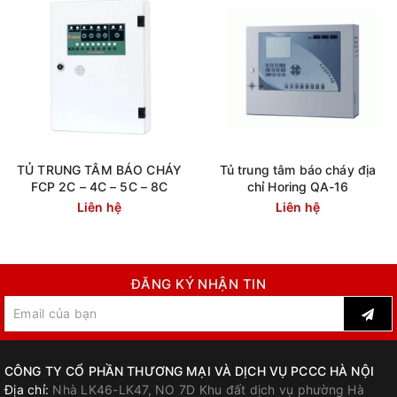
TỦ TRUNG TÂM BÁO CHÁY
Tủ trung tâm báo cháy địa
FCP 2C – 4C – 5C – 8C
chỉ Horing QA-16
Liên hệ
Liên hệ
ĐĂNG KÝ NHẬN TIN
CÔNG TY CỔ PHẦN THƯƠNG MẠI VÀ DỊCH VỤ PCCC HÀ NỘI
Địa chỉ:
Nhà LK46-LK47, NO 7D Khu đất dịch vụ phường Hà