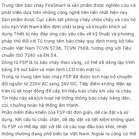
Trung tâm báo cháy FireSmart là sản phẩm được nghiên cứu và
phát triển dựa trên những công nghệ tiên tiến nhất hiện nay.
Sản phẩm được Cục cảnh sát phòng cháy chữa cháy và cứu hộ
cứu nạn Việt Nam kiểm định chất lượng và khuyến khích sử
dụng Thiết bị này đáp ứng các yêu cầu về kỹ thuật và phương
pháp thử đối với Tủ trung tâm báo cháy quy định trong bộ tiêu
chuẩn Việt Nam TCVN 5738, TCVN 7568, tương ứng với Tiêu
chuẩn ISO 7240 và EN 54.
Dòng tủ FSP là tủ báo cháy theo vùng, có thể dễ dàng lập trình
bằng 09 nút bấm và màn hình LCD trên mặt tủ.
Trong tủ trung tâm báo cháy FSP đã được tích hợp bộ chuyển
đổi nguồn từ 220V AC sang 24V DC. Tiếp điểm không điện áp
trên tủ sẽ hoạt động để cấp tín hiệu báo cháy khi xảy ra cháy.
Tín hiệu này sẽ kích hoạt hệ thống thông báo cháy bằng đèn,
còi, chuông hoặc hệ thống âm thanh.
Phần mềm điều khiển của FSP rất đơn giản, dễ cài đặt và sử
dụng. Kết cấu tủ chắc chắn, dễ lắp đặt và tiết kiệm không gian.
Tủ FSP có thể lắp đặt với tất cả các loại đầu báo khói, nhiệt
thông thường đang phổ biến tại Việt Nam. Ngoài ra cũng có thể