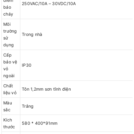
điểm
250VAC/10A – 30VDC/10A
báo
cháy
Môi
trường
Trong nhà
sử
dụng
Cấp
bảo vệ
IP30
vỏ
ngoài
Chất
Tôn 1,2mm sơn tĩnh điện
liệu vỏ
Màu
Trắng
sắc
Kích
580 * 400*91mm
thước