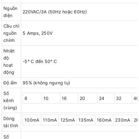
Nguồn
220VAC/3A (50Hz hoặc 60Hz)
điện
Cầu chì
nguồn
5 Amps, 250V
chính
Nhiệt
độ
-5° C đến 50° C
hoạt
động
Độ ẩm
95% (không ngưng tụ)
Số
8
10
16
20
24
32
4
kênh
(vùng)
Dòng
100mA
110mA
125mA
135mA
160mA
230mA
2
tải tĩnh
Số