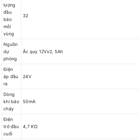
lượng
đầu
32
báo
mỗi
vùng
Nguồn
dự
Ắc quy 12Vx2, 5Ah
phòng
Điện
áp đầu
24V
ra
Dòng
khi báo
50mA
cháy
Điện
trở đầu
4,7 KῺ
cuối