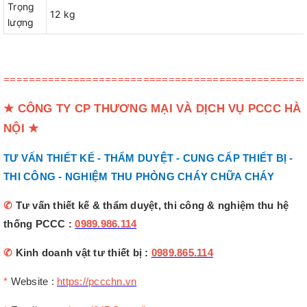
Trọng
12 kg
lượng
===============================================
★
CÔNG TY CP THƯƠNG MẠI VÀ DỊCH VỤ PCCC HÀ
NỘI
★
TƯ VẤN THIẾT KẾ - THẨM DUYỆT - CUNG CẤP THIẾT BỊ -
THI CÔNG - NGHIỆM THU PHÒNG CHÁY CHỮA CHÁY
✆
Tư vấn thiết kế & thẩm duyệt, thi công & nghiệm thu hệ
thống PCCC :
0989.986.114
✆
Kinh doanh vật tư thiết bị :
0989.865.114
*
Website :
https://pccchn.vn