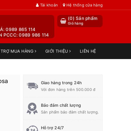
Tài khoản
Hệ thống cửa hàng
(
0
) Sản phẩm
Giỏ hàng
Á: 0989 865 114
 PCCC: 0989 986 114
 TRỢ MUA HÀNG
GIỚI THIỆU
LIÊN HỆ
osa
Giao hàng trong 24h
Với đơn hàng trên 500.000 đ
Bảo đảm chất lượng
Sản phẩm bảo đảm chất lượng.
Hỗ trợ 24/7