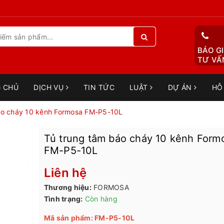
BÁO GI
TƯ VẤN
 CHỦ
DỊCH VỤ
TIN TỨC
LUẬT
DỰ ÁN
HỖ
áo cháy 10 kênh Formosa FM-P5-10L
Tủ trung tâm báo cháy 10 kênh Form
FM-P5-10L
Liên hệ
Thương hiệu:
FORMOSA
Tình trạng:
Còn hàng
Mã sản phẩm: FM-P5-10L