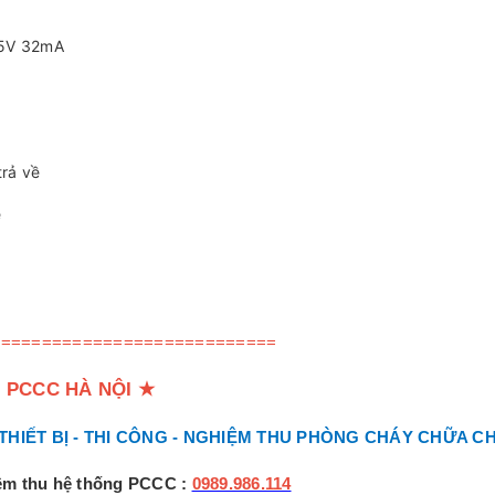
 5V 32mA
trả về
ề
============================
 PCCC HÀ NỘI
★
 THIẾT BỊ - THI CÔNG - NGHIỆM THU PHÒNG CHÁY CHỮA C
iệm thu hệ thống PCCC :
0989.986.114