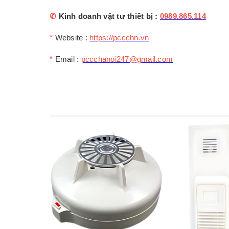
✆
Kinh doanh vật tư thiết bị :
0989.865.114
*
Website :
https://pccchn.vn
*
Email :
pccchanoi247@gmail.com