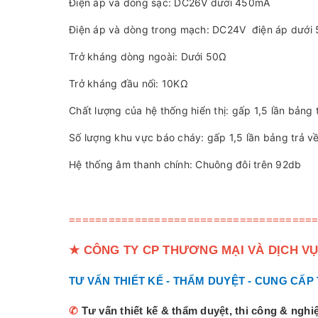
Điện áp và dòng sạc: DC26V dưới 450mA
Điện áp và dòng trong mạch: DC24V điện áp dưới
Trở kháng dòng ngoài: Dưới 50Ω
Trở kháng đầu nối: 10KΩ
Chất lượng của hệ thống hiển thị: gấp 1,5 lần bảng 
Số lượng khu vực báo cháy: gấp 1,5 lần bảng trả v
Hệ thống âm thanh chính: Chuông đôi trên 92db
=====================================
★
CÔNG TY CP THƯƠNG MẠI VÀ DỊCH VỤ
TƯ VẤN THIẾT KẾ - THẨM DUYỆT - CUNG CẤP
✆
Tư vấn thiết kế & thẩm duyệt, thi công & ngh