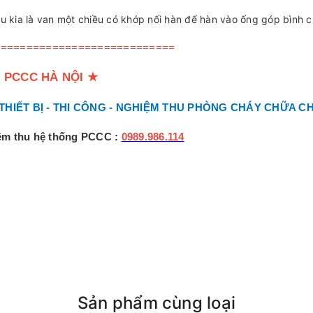
u kia là van một chiều có khớp nối hàn để hàn vào ống góp bình 
============================
 PCCC HÀ NỘI
★
 THIẾT BỊ - THI CÔNG - NGHIỆM THU PHÒNG CHÁY CHỮA C
iệm thu hệ thống PCCC :
0989.986.114
Sản phẩm cùng loại