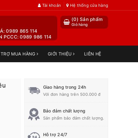
Tài khoản
Hệ thống cửa hàng
(
0
) Sản phẩm
Giỏ hàng
Á: 0989 865 114
 PCCC: 0989 986 114
 TRỢ MUA HÀNG
GIỚI THIỆU
LIÊN HỆ
ều
Giao hàng trong 24h
Với đơn hàng trên 500.000 đ
Bảo đảm chất lượng
Sản phẩm bảo đảm chất lượng.
Hỗ trợ 24/7