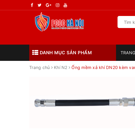
DANH MỤC SẢN PHẨM
TRANG
Trang chủ
Khí N2
Ống mềm xả khí DN20 kèm van