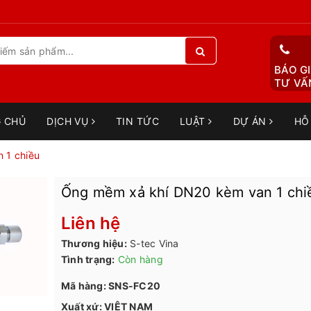
BÁO GI
TƯ VẤN
 CHỦ
DỊCH VỤ
TIN TỨC
LUẬT
DỰ ÁN
HỖ
 1 chiều
Ống mềm xả khí DN20 kèm van 1 chi
Liên hệ
Thương hiệu:
S-tec Vina
Tình trạng:
Còn hàng
Mã hàng: SNS-FC20
Xuất xứ: VIỆT NAM