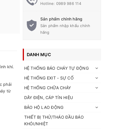
Hotline:
0989 986 114
Sản phẩm chính hãng
Sản phẩm nhập khẩu chính
hãng
DANH MỤC
nh khí.
HỆ THỐNG BÁO CHÁY TỰ ĐỘNG
HỆ THỐNG EXIT - SỰ CỐ
c phải
HỆ THỐNG CHỮA CHÁY
háy từ
DÂY ĐIỆN, CÁP TÍN HIỆU
BẢO HỘ LAO ĐỘNG
THIẾT BỊ THỬ/THÁO ĐẦU BÁO
KHÓI/NHIỆT