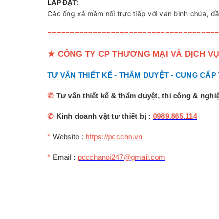
LẮP ĐẶT:
Các ống xả mềm nối trực tiếp với van bình chứa, đầ
=====================================
★
CÔNG TY CP THƯƠNG MẠI VÀ DỊCH VỤ
TƯ VẤN THIẾT KẾ - THẨM DUYỆT - CUNG CẤP
✆
Tư vấn thiết kế & thẩm duyệt, thi công & ngh
✆
Kinh doanh vật tư thiết bị :
0989.865.114
*
Website :
https://pccchn.vn
*
Email :
pccchanoi247@gmail.com