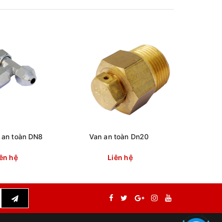
í an toàn DN8
Van an toàn Dn20
Tủ k
ên hệ
Liên hệ