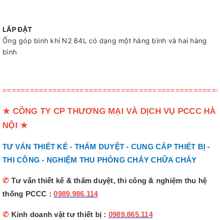
LẮP ĐẶT
Ống góp bình khí N2 84L có dạng một hàng bình và hai hàng
bình
===============================================
★
CÔNG TY CP THƯƠNG MẠI VÀ DỊCH VỤ PCCC HÀ
NỘI
★
TƯ VẤN THIẾT KẾ - THẨM DUYỆT - CUNG CẤP THIẾT BỊ -
THI CÔNG - NGHIỆM THU PHÒNG CHÁY CHỮA CHÁY
✆
Tư vấn thiết kế & thẩm duyệt, thi công & nghiệm thu hệ
thống PCCC :
0989.986.114
✆
Kinh doanh vật tư thiết bị :
0989.865.114