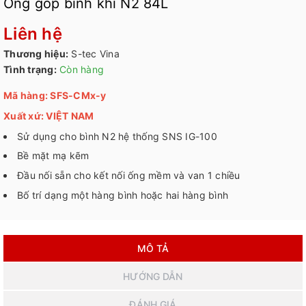
Ống góp bình khí N2 84L
Liên hệ
Thương hiệu:
S-tec Vina
Tình trạng:
Còn hàng
Mã hàng: SFS-CMx-y
Xuất xứ: VIỆT NAM
Sử dụng cho bình N2 hệ thống SNS IG-100
Bề mặt mạ kẽm
Đầu nối sẵn cho kết nối ống mềm và van 1 chiều
Bố trí dạng một hàng bình hoặc hai hàng bình
MÔ TẢ
HƯỚNG DẪN
ĐÁNH GIÁ