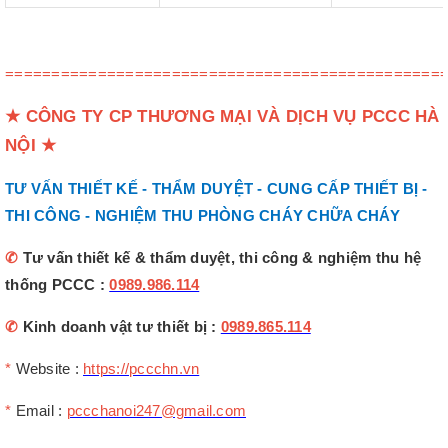
===============================================
★
CÔNG TY CP THƯƠNG MẠI VÀ DỊCH VỤ PCCC HÀ
NỘI
★
TƯ VẤN THIẾT KẾ - THẨM DUYỆT - CUNG CẤP THIẾT BỊ -
THI CÔNG - NGHIỆM THU PHÒNG CHÁY CHỮA CHÁY
✆
Tư vấn thiết kế & thẩm duyệt, thi công & nghiệm thu hệ
thống PCCC :
0989.986.114
✆
Kinh doanh vật tư thiết bị :
0989.865.114
*
Website :
https://pccchn.vn
*
Email :
pccchanoi247@gmail.com