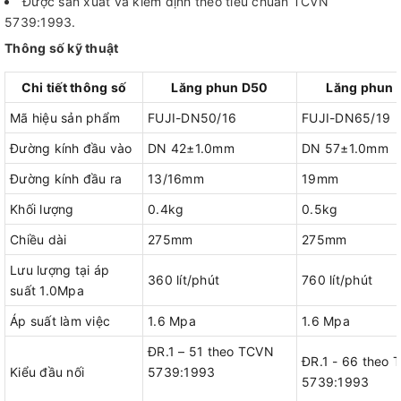
Được sản xuất và kiểm định theo tiêu chuẩn TCVN
5739:1993.
Thông số kỹ thuật
Chi tiết thông số
Lăng phun D50
Lăng phun 
Mã hiệu sản phẩm
FUJI-DN50/16
FUJI-DN65/19
Đường kính đầu vào
DN 42±1.0mm
DN 57±1.0mm
Đường kính đầu ra
13/16mm
19mm
Khối lượng
0.4kg
0.5kg
Chiều dài
275mm
275mm
Lưu lượng tại áp
360 lít/phút
760 lít/phút
suất 1.0Mpa
Áp suất làm việc
1.6 Mpa
1.6 Mpa
ĐR.1 – 51 theo TCVN
ĐR.1 - 66 theo
Kiểu đầu nối
5739:1993
5739:1993