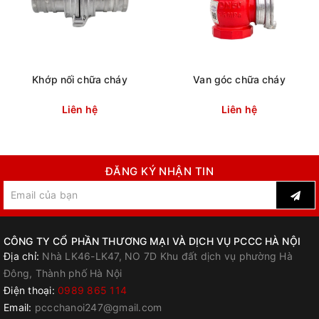
Khớp nối chữa cháy
Van góc chữa cháy
Liên hệ
Liên hệ
ĐĂNG KÝ NHẬN TIN
CÔNG TY CỔ PHẦN THƯƠNG MẠI VÀ DỊCH VỤ PCCC HÀ NỘI
Địa chỉ:
Nhà LK46-LK47, NO 7D Khu đất dịch vụ phường Hà
Đông, Thành phố Hà Nội
Điện thoại:
0989 865 114
Email:
pccchanoi247@gmail.com