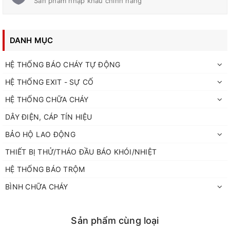
Sản phẩm nhập khẩu chính hãng
DANH MỤC
HỆ THỐNG BÁO CHÁY TỰ ĐỘNG
HỆ THỐNG EXIT - SỰ CỐ
HỆ THỐNG CHỮA CHÁY
DÂY ĐIỆN, CÁP TÍN HIỆU
BẢO HỘ LAO ĐỘNG
THIẾT BỊ THỬ/THÁO ĐẦU BÁO KHÓI/NHIỆT
HỆ THỐNG BÁO TRỘM
BÌNH CHỮA CHÁY
Sản phẩm cùng loại