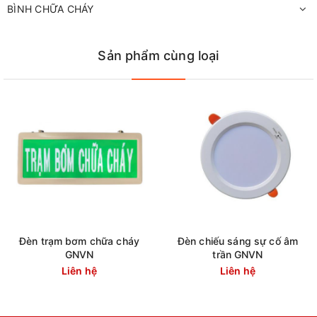
BÌNH CHỮA CHÁY
Sản phẩm cùng loại
Đèn trạm bơm chữa cháy
Đèn chiếu sáng sự cố âm
GNVN
trần GNVN
Liên hệ
Liên hệ