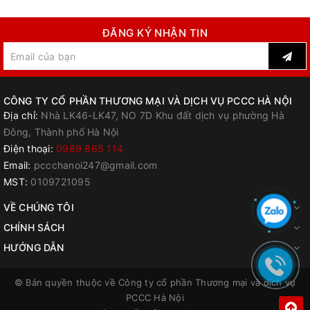
ĐĂNG KÝ NHẬN TIN
CÔNG TY CỔ PHẦN THƯƠNG MẠI VÀ DỊCH VỤ PCCC HÀ NỘI
Địa chỉ:
Nhà LK46-LK47, NO 7D Khu đất dịch vụ phường Hà
Đông, Thành phố Hà Nội
Điện thoại:
0989 865 114
Email:
pccchanoi247@gmail.com
MST:
0109721095
VỀ CHÚNG TÔI
CHÍNH SÁCH
HƯỚNG DẪN
© Bản quyền thuộc về
Công ty cổ phần Thương mại và dịch vụ
PCCC Hà Nội