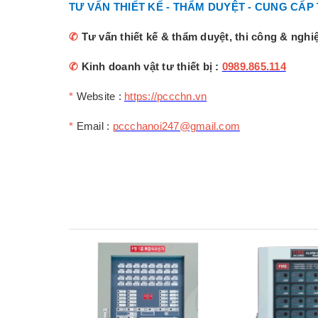
TƯ VẤN THIẾT KẾ - THẨM DUYỆT - CUNG CẤP
✆
Tư vấn thiết kế & thẩm duyệt, thi công & ngh
✆
Kinh doanh vật tư thiết bị :
0989.865.114
*
Website :
https://pccchn.vn
*
Email :
pccchanoi247@gmail.com