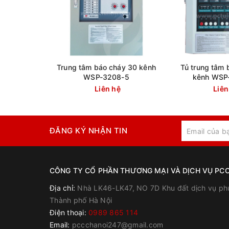
Trung tâm báo cháy 30 kênh
Tủ trung tâm 
WSP-3208-5
kênh WSP
Liên hệ
Liên
ĐĂNG KÝ NHẬN TIN
CÔNG TY CỔ PHẦN THƯƠNG MẠI VÀ DỊCH VỤ PCC
Địa chỉ:
Nhà LK46-LK47, NO 7D Khu đất dịch vụ ph
Thành phố Hà Nội
Điện thoại:
0989 865 114
Email:
pccchanoi247@gmail.com