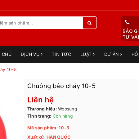
BÁO GI
TƯ VẤN
 CHỦ
DỊCH VỤ
TIN TỨC
LUẬT
DỰ ÁN
HỖ
áy 10-5
Chuông báo cháy 10-5
Liên hệ
Thương hiệu:
Woosung
Tình trạng:
Còn hàng
Mã sản phẩm: 10-5
Xuất xứ: HÀN QUỐC