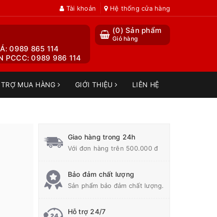
Tài khoản
Hệ thống cửa hàng
(
0
) Sản phẩm
Giỏ hàng
Á: 0989 865 114
 PCCC: 0989 986 114
 TRỢ MUA HÀNG
GIỚI THIỆU
LIÊN HỆ
Giao hàng trong 24h
Với đơn hàng trên 500.000 đ
Bảo đảm chất lượng
Sản phẩm bảo đảm chất lượng.
Hỗ trợ 24/7