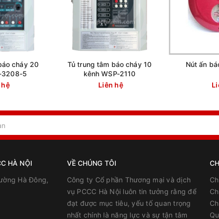
báo cháy 20
Tủ trung tâm báo cháy 10
Nút ấn bá
-3208-5
kênh WSP-2110
 hệ
Liên hệ
Li
C HÀ NỘI
VỀ CHÚNG TÔI
CH
ường Hà Đông,
Công ty Cổ phần Thương mại và dịch
Ch
vụ PCCC Hà Nội luôn tin tưởng rằng để
Ch
đạt được mục tiêu, yếu tố quan trọng
Ch
nhất chính là năng lực và sự tận tâm
Qu