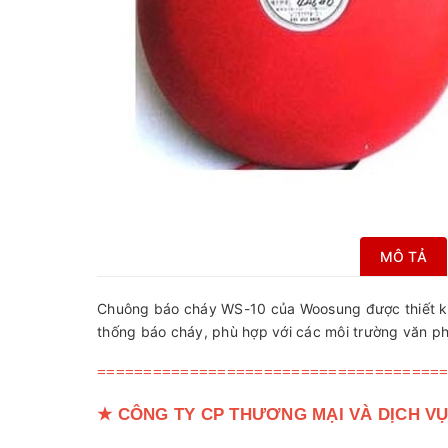
MÔ TẢ
Chuông báo cháy WS-10 của Woosung được thiết k
thống báo cháy, phù hợp với các môi trường văn p
=====================================
★
CÔNG TY CP THƯƠNG MẠI VÀ DỊCH VỤ