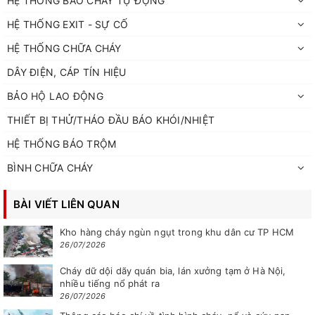
HỆ THỐNG BÁO CHÁY TỰ ĐỘNG
HỆ THỐNG EXIT - SỰ CỐ
HỆ THỐNG CHỮA CHÁY
DÂY ĐIỆN, CÁP TÍN HIỆU
BẢO HỘ LAO ĐỘNG
THIẾT BỊ THỬ/THÁO ĐẦU BÁO KHÓI/NHIỆT
HỆ THỐNG BÁO TRỘM
BÌNH CHỮA CHÁY
BÀI VIẾT LIÊN QUAN
Kho hàng cháy ngùn ngụt trong khu dân cư TP HCM
26/07/2026
Cháy dữ dội dãy quán bia, lán xưởng tạm ở Hà Nội,
nhiều tiếng nổ phát ra
26/07/2026