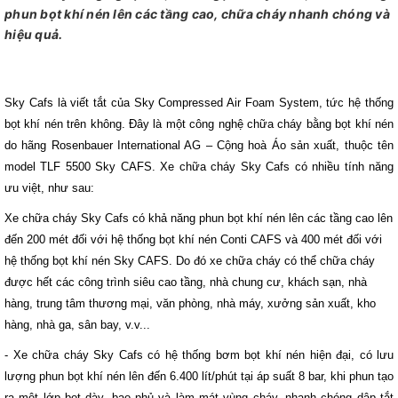
phun bọt khí nén lên các tầng cao, chữa cháy nhanh chóng và
hiệu quả.
Sky Cafs là viết tắt của Sky Compressed Air Foam System, tức hệ thống
bọt khí nén trên không. Đây là một công nghệ chữa cháy bằng bọt khí nén
do hãng Rosenbauer International AG – Cộng hoà Áo sản xuất, thuộc tên
model TLF 5500 Sky CAFS. Xe chữa cháy Sky Cafs có nhiều tính năng
ưu việt, như sau:
Xe chữa cháy Sky Cafs có khả năng phun bọt khí nén lên các tầng cao lên
đến 200 mét đối với hệ thống bọt khí nén Conti CAFS và 400 mét đối với
hệ thống bọt khí nén Sky CAFS. Do đó xe chữa cháy có thể chữa cháy
được hết các công trình siêu cao tầng, nhà chung cư, khách sạn, nhà
hàng, trung tâm thương mại, văn phòng, nhà máy, xưởng sản xuất, kho
hàng, nhà ga, sân bay, v.v...
- Xe chữa cháy Sky Cafs có hệ thống bơm bọt khí nén hiện đại, có lưu
lượng phun bọt khí nén lên đến 6.400 lít/phút tại áp suất 8 bar, khi phun tạo
ra một lớp bọt dày, bao phủ và làm mát vùng cháy, nhanh chóng dập tắt