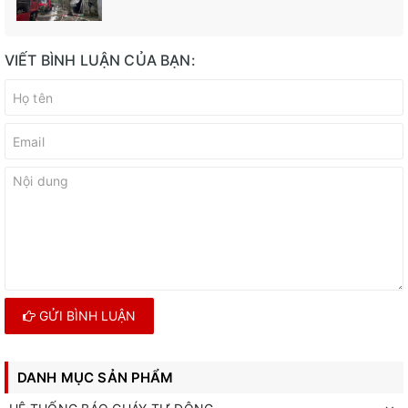
THÀNH PHỐ HÀ NỘI
VIẾT BÌNH LUẬN CỦA BẠN:
GỬI BÌNH LUẬN
DANH MỤC SẢN PHẨM