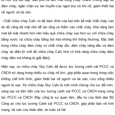
đám cháy, ngăn chặn sự lan truyền của ngọn lửa và khí nổ, giảm thiệt hại
về người và tài sản.
- Chất chữa cháy Cafs có độ bám dính của bọt trên bề mặt chất cháy cao
do độ căng bề mặt nhỏ dễ lan rộng và thấm vào chất cháy, khả năng làm
mát bề mặt nhanh hơn nên hiệu quả chữa cháy cao hơn so với chữa cháy
bằng nước và chữa cháy bằng bọt hòa không khí thông thường. Đặc biệt
trong chữa cháy đám cháy có chất cháy rắn, đám cháy xăng dầu và đám
cháy do điện (ở chế độ chữa cháy Cafs khô có khả năng chữa cháy đám
cháy điện mà không bị giật điện).
Hiện nay, xe chữa cháy Sky Cafs đã được lực lượng cảnh sát PCCC và
CNCH sử dụng trong nhiều vụ cháy nổ lớn, góp phần quan trọng trong việc
khống chế tình hình, giảm thiệt hại về người và tài sản, cứu sống nhiều
người bị nạn. Xe chữa cháy Sky Cafs là một minh chứng cho sự đổi mới,
sáng tạo và tiên tiến của lực lượng cảnh sát PCCC và CNCH trong công
tác PCCC và CNCH. Đây cũng là sự quan tâm, đầu tư của lãnh đạo Bộ
Công an cho lực lượng Cảnh sát PCCC và CNCH, góp phần bảo vệ tính
mạng, tài sản của nhân dân, an toàn xã hội.