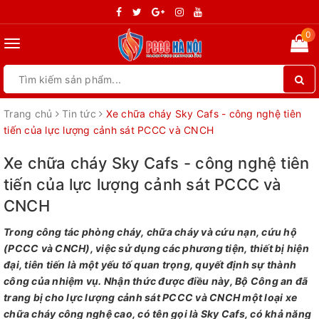
0
Toggle
navigation
Trang chủ
Tin tức
Xe chữa cháy Sky Cafs - công nghệ tiên
tiến của lực lượng cảnh sát PCCC và CNCH
Xe chữa cháy Sky Cafs - công nghệ tiên
tiến của lực lượng cảnh sát PCCC và
CNCH
Trong công tác phòng cháy, chữa cháy và cứu nạn, cứu hộ
(PCCC và CNCH), việc sử dụng các phương tiện, thiết bị hiện
đại, tiên tiến là một yếu tố quan trọng, quyết định sự thành
công của nhiệm vụ. Nhận thức được điều này, Bộ Công an đã
trang bị cho lực lượng cảnh sát PCCC và CNCH một loại xe
chữa cháy công nghệ cao, có tên gọi là Sky Cafs, có khả năng