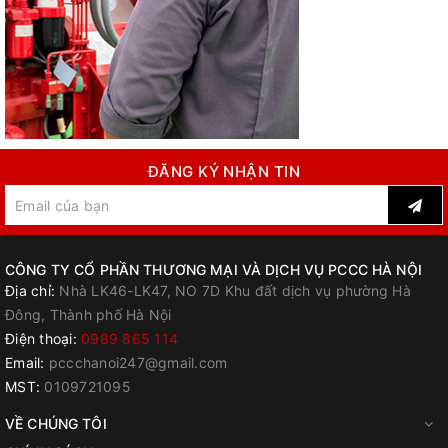
ĐĂNG KÝ NHẬN TIN
CÔNG TY CỔ PHẦN THƯƠNG MẠI VÀ DỊCH VỤ PCCC HÀ NỘI
Địa chỉ:
Nhà LK46-LK47, NO 7D Khu đất dịch vụ phường Hà
Đông, Thành phố Hà Nội
Điện thoại:
0989 865 114
Email:
pccchanoi247@gmail.com
MST:
0109721095
VỀ CHÚNG TÔI