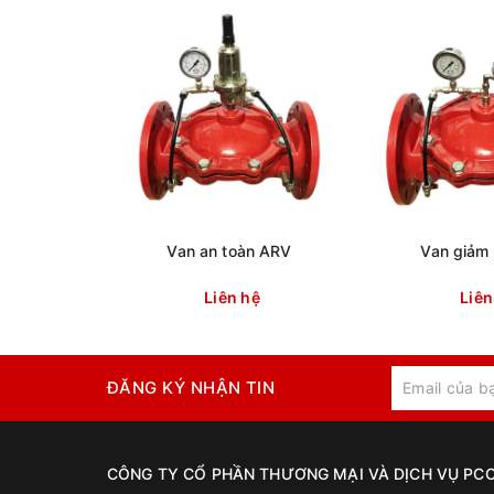
Van an toàn ARV
Van giảm
Liên hệ
Liên
ĐĂNG KÝ NHẬN TIN
CÔNG TY CỔ PHẦN THƯƠNG MẠI VÀ DỊCH VỤ PCC