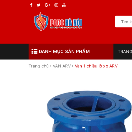
DANH MỤC SẢN PHẨM
TRANG
Trang chủ
VAN ARV
Van 1 chiều lò xo ARV