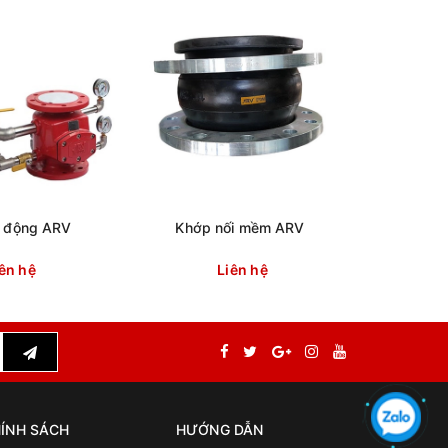
o động ARV
Khớp nối mềm ARV
Van
ên hệ
Liên hệ
ÍNH SÁCH
HƯỚNG DẪN