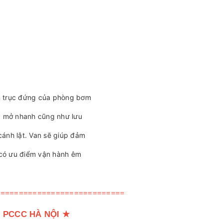
ên trục đứng của phòng bơm
g mở nhanh cũng như lưu
cánh lật. Van sẽ giúp đảm
 có ưu điểm vận hành êm
============================
 PCCC HÀ NỘI
★