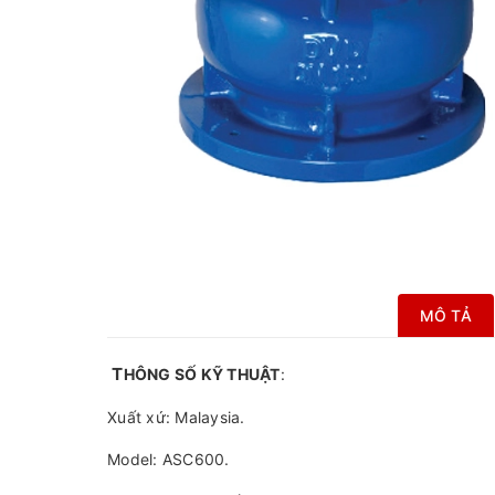
MÔ TẢ
T
HÔNG SỐ KỸ THUẬT
:
Xuất xứ: Malaysia.
Model: ASC600.