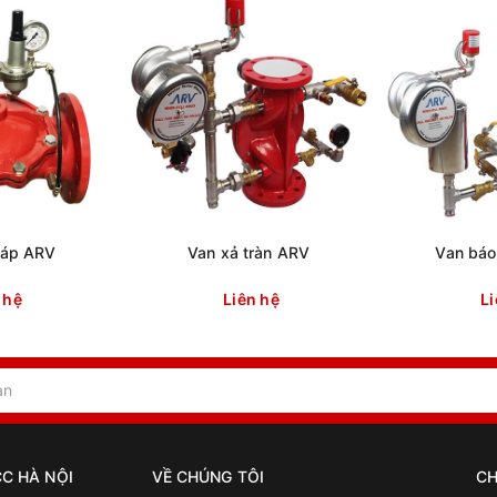
 áp ARV
Van xả tràn ARV
Van bá
 hệ
Liên hệ
Li
C HÀ NỘI
VỀ CHÚNG TÔI
CH