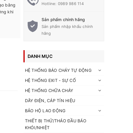
Hotline:
0989 986 114
tạo bằng
ớng khi
Sản phẩm chính hãng
Sản phẩm nhập khẩu chính
hãng
DANH MỤC
HỆ THỐNG BÁO CHÁY TỰ ĐỘNG
HỆ THỐNG EXIT - SỰ CỐ
HỆ THỐNG CHỮA CHÁY
DÂY ĐIỆN, CÁP TÍN HIỆU
BẢO HỘ LAO ĐỘNG
THIẾT BỊ THỬ/THÁO ĐẦU BÁO
KHÓI/NHIỆT