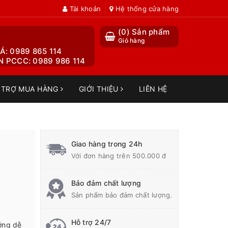
Tài khoản
Hệ thống cửa hàng
(
0
) Sản phẩm
Giỏ hàng
Á: 0989 865 114
 PCCC: 0989 986 114
 TRỢ MUA HÀNG
GIỚI THIỆU
LIÊN HỆ
Giao hàng trong 24h
Với đơn hàng trên 500.000 đ
Bảo đảm chất lượng
Sản phẩm bảo đảm chất lượng.
Hỗ trợ 24/7
ớng dễ