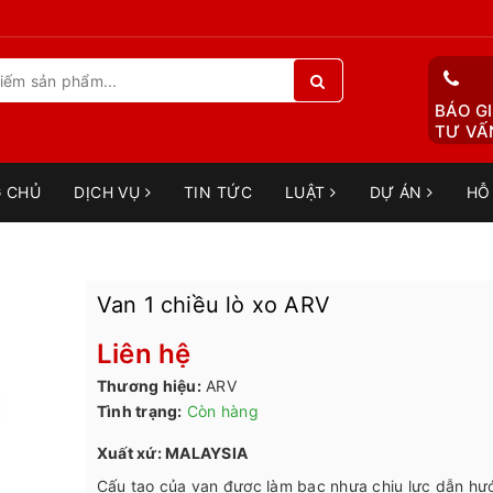
BÁO GI
TƯ VẤN
 CHỦ
DỊCH VỤ
TIN TỨC
LUẬT
DỰ ÁN
HỖ
Van 1 chiều lò xo ARV
Liên hệ
Thương hiệu:
ARV
Tình trạng:
Còn hàng
Xuất xứ: MALAYSIA
Cấu tạo của van được làm bạc nhựa chịu lực dẫn hư