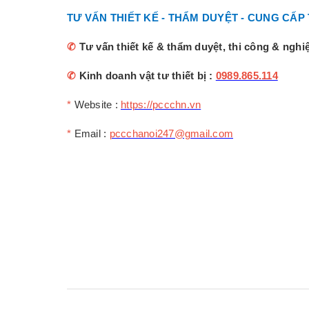
TƯ VẤN THIẾT KẾ - THẨM DUYỆT - CUNG CẤP
✆
Tư vấn thiết kế & thẩm duyệt, thi công & ngh
✆
Kinh doanh vật tư thiết bị :
0989.865.114
*
Website :
https://pccchn.vn
*
Email :
pccchanoi247@gmail.com