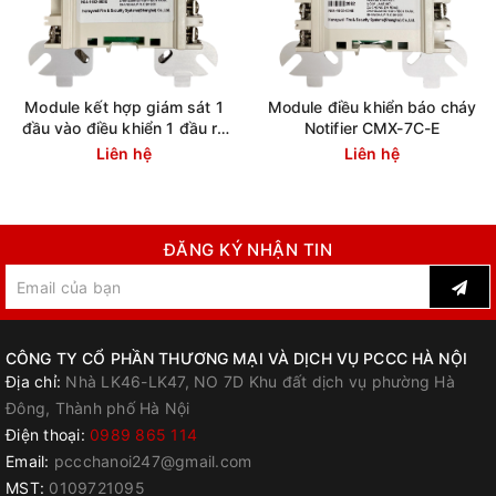
Module kết hợp giám sát 1
Module điều khiển báo cháy
đầu vào điều khiển 1 đầu ra
Notifier CMX-7C-E
Notifier CMX-7-E
Liên hệ
Liên hệ
ĐĂNG KÝ NHẬN TIN
CÔNG TY CỔ PHẦN THƯƠNG MẠI VÀ DỊCH VỤ PCCC HÀ NỘI
Địa chỉ:
Nhà LK46-LK47, NO 7D Khu đất dịch vụ phường Hà
Đông, Thành phố Hà Nội
Điện thoại:
0989 865 114
Email:
pccchanoi247@gmail.com
MST:
0109721095