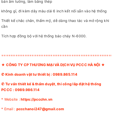
bán âm tường, làm bằng thép
không gỉ, đi kèm dây màu dài 6 inch kết nối sẵn vào hệ thống
Thiết kế chắc chắn, thẩm mỹ, dễ dàng thao tác và mở rộng khi
cần
Tích hợp đồng bộ với hệ thống báo cháy N-6000.
===============================================
★
CÔNG TY CP THƯƠNG MẠI VÀ DỊCH VỤ PCCC HÀ NỘI
★
✆ Kinh doanh vật tư thiết bị :
0989.865.114
✆
Tư vấn thiết kế & thẩm duyệt, thi công lắp đặt hệ thống
PCCC :
0989.986.114
* Website :
https://pccchn.vn
* Email :
pccchanoi247@gmail.com