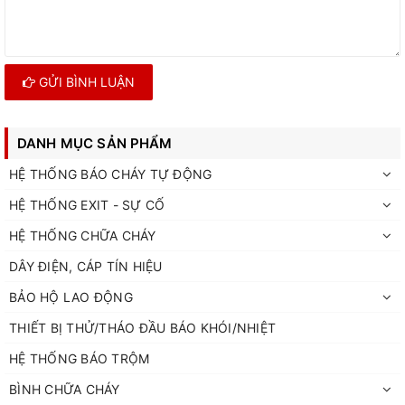
GỬI BÌNH LUẬN
DANH MỤC SẢN PHẨM
HỆ THỐNG BÁO CHÁY TỰ ĐỘNG
HỆ THỐNG EXIT - SỰ CỐ
HỆ THỐNG CHỮA CHÁY
DÂY ĐIỆN, CÁP TÍN HIỆU
BẢO HỘ LAO ĐỘNG
THIẾT BỊ THỬ/THÁO ĐẦU BÁO KHÓI/NHIỆT
HỆ THỐNG BÁO TRỘM
BÌNH CHỮA CHÁY