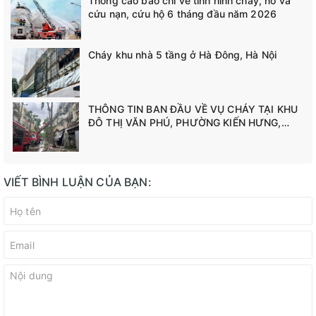
Thông cáo báo chí về tình hình cháy, nổ và
cứu nạn, cứu hộ 6 tháng đầu năm 2026
Cháy khu nhà 5 tầng ở Hà Đông, Hà Nội
THÔNG TIN BAN ĐẦU VỀ VỤ CHÁY TẠI KHU
ĐÔ THỊ VĂN PHÚ, PHƯỜNG KIẾN HƯNG,
THÀNH PHỐ HÀ NỘI
VIẾT BÌNH LUẬN CỦA BẠN: