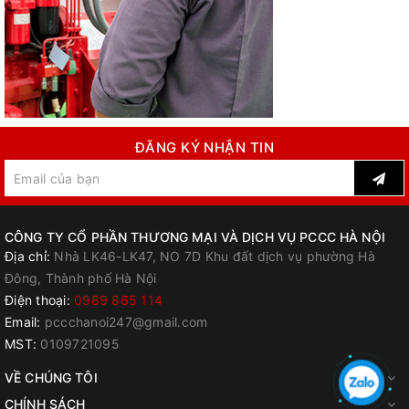
ĐĂNG KÝ NHẬN TIN
CÔNG TY CỔ PHẦN THƯƠNG MẠI VÀ DỊCH VỤ PCCC HÀ NỘI
Địa chỉ:
Nhà LK46-LK47, NO 7D Khu đất dịch vụ phường Hà
Đông, Thành phố Hà Nội
Điện thoại:
0989 865 114
Email:
pccchanoi247@gmail.com
MST:
0109721095
VỀ CHÚNG TÔI
CHÍNH SÁCH