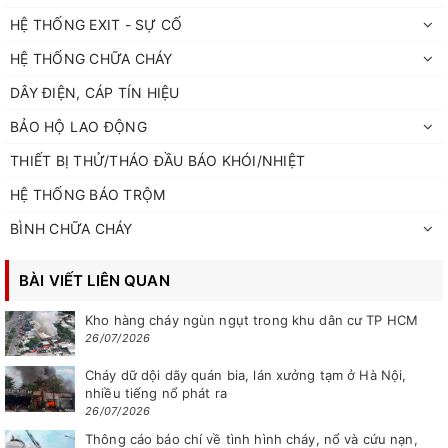
HỆ THỐNG EXIT - SỰ CỐ
HỆ THỐNG CHỮA CHÁY
DÂY ĐIỆN, CÁP TÍN HIỆU
BẢO HỘ LAO ĐỘNG
THIẾT BỊ THỬ/THÁO ĐẦU BÁO KHÓI/NHIỆT
HỆ THỐNG BÁO TRỘM
BÌNH CHỮA CHÁY
BÀI VIẾT LIÊN QUAN
Kho hàng cháy ngùn ngụt trong khu dân cư TP HCM
26/07/2026
Cháy dữ dội dãy quán bia, lán xưởng tạm ở Hà Nội,
nhiều tiếng nổ phát ra
26/07/2026
Thông cáo báo chí về tình hình cháy, nổ và cứu nạn,