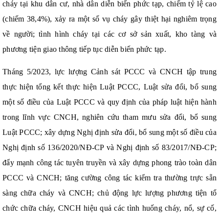
cháy tại khu dân cư, nhà dân diễn biến phức tạp, chiếm tỷ lệ cao
(chiếm 38,4%), xảy ra một số vụ cháy gây thiệt hại nghiêm trọng
về người; tình hình cháy tại các cơ sở sản xuất, kho tàng và
phương tiện giao thông tiếp tục diễn biến phức tạp.
Tháng 5/2023, lực lượng Cảnh sát PCCC và CNCH tập trung
thực hiện tổng kết thực hiện Luật PCCC, Luật sửa đổi, bổ sung
một số điều của Luật PCCC và quy định của pháp luật hiện hành
trong lĩnh vực CNCH, nghiên cứu tham mưu sửa đổi, bổ sung
Luật PCCC; xây dựng Nghị định sửa đổi, bổ sung một số điều của
Nghị định số 136/2020/NĐ-CP và Nghị định số 83/2017/NĐ-CP;
đẩy mạnh công tác tuyên truyền và xây dựng phong trào toàn dân
PCCC và CNCH; tăng cường công tác kiểm tra thường trực sẵn
sàng chữa cháy và CNCH; chủ động lực lượng phương tiện tổ
chức chữa cháy, CNCH hiệu quả các tình huống cháy, nổ, sự cố,