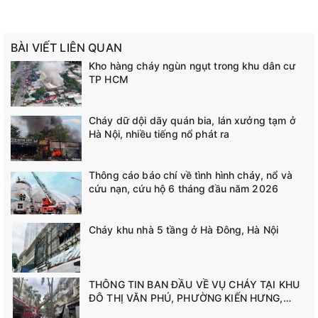
BÀI VIẾT LIÊN QUAN
Kho hàng cháy ngùn ngụt trong khu dân cư
TP HCM
Cháy dữ dội dãy quán bia, lán xưởng tạm ở
Hà Nội, nhiều tiếng nổ phát ra
Thông cáo báo chí về tình hình cháy, nổ và
cứu nạn, cứu hộ 6 tháng đầu năm 2026
Cháy khu nhà 5 tầng ở Hà Đông, Hà Nội
THÔNG TIN BAN ĐẦU VỀ VỤ CHÁY TẠI KHU
ĐÔ THỊ VĂN PHÚ, PHƯỜNG KIẾN HƯNG,
THÀNH PHỐ HÀ NỘI