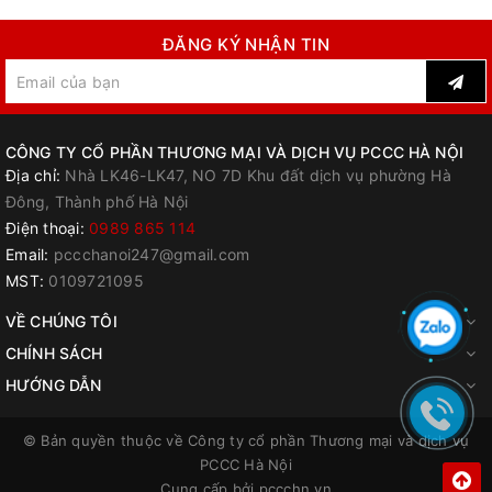
ĐĂNG KÝ NHẬN TIN
CÔNG TY CỔ PHẦN THƯƠNG MẠI VÀ DỊCH VỤ PCCC HÀ NỘI
Địa chỉ:
Nhà LK46-LK47, NO 7D Khu đất dịch vụ phường Hà
Đông, Thành phố Hà Nội
Điện thoại:
0989 865 114
Email:
pccchanoi247@gmail.com
MST:
0109721095
VỀ CHÚNG TÔI
CHÍNH SÁCH
HƯỚNG DẪN
© Bản quyền thuộc về
Công ty cổ phần Thương mại và dịch vụ
PCCC Hà Nội
Cung cấp bởi
pccchn.vn