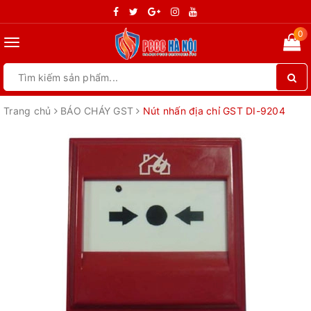
0
Toggle
navigation
Trang chủ
BÁO CHÁY GST
Nút nhấn địa chỉ GST DI-9204