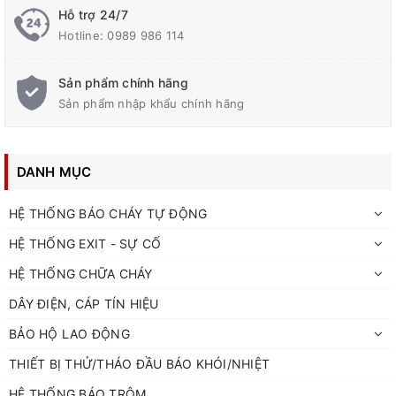
Hỗ trợ 24/7
Hotline:
0989 986 114
Sản phẩm chính hãng
Sản phẩm nhập khẩu chính hãng
DANH MỤC
HỆ THỐNG BÁO CHÁY TỰ ĐỘNG
HỆ THỐNG EXIT - SỰ CỐ
HỆ THỐNG CHỮA CHÁY
DÂY ĐIỆN, CÁP TÍN HIỆU
BẢO HỘ LAO ĐỘNG
THIẾT BỊ THỬ/THÁO ĐẦU BÁO KHÓI/NHIỆT
HỆ THỐNG BÁO TRỘM