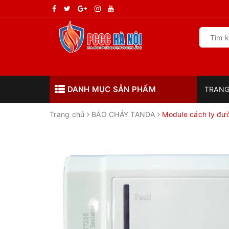
DANH MỤC SẢN PHẨM
TRANG
Trang chủ
BÁO CHÁY TANDA
Module cách ly đư