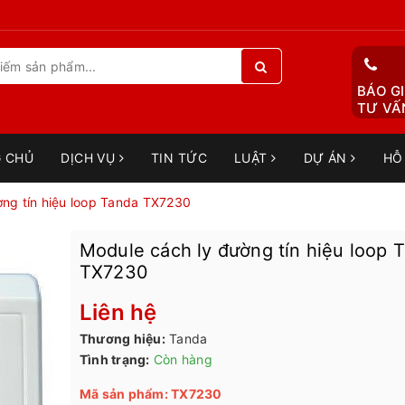
BÁO GI
TƯ VẤN
 CHỦ
DỊCH VỤ
TIN TỨC
LUẬT
DỰ ÁN
HỖ
ờng tín hiệu loop Tanda TX7230
Module cách ly đường tín hiệu loop 
TX7230
Liên hệ
Thương hiệu:
Tanda
Tình trạng:
Còn hàng
Mã sản phẩm: TX7230