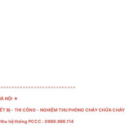
============================
HÀ NỘI
★
IẾT BỊ - THI CÔNG - NGHIỆM THU PHÒNG CHÁY CHỮA CHÁY
m thu hệ thống PCCC :
0989.986.114