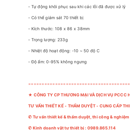
- Tự động khôi phục sau khi các lỗi đã được xử lý
- Có thể giám sát 70 thiết bị
- Kích thước: 108 x 86 x 38mm
- Trọng lượng: 233g
- Nhiệt độ hoạt động: -10 ~ 50 độ C
- Độ ẩm: 0-95% không ngưng
=====================================
★
CÔNG TY CP THƯƠNG MẠI VÀ DỊCH VỤ PCCC 
TƯ VẤN THIẾT KẾ - THẨM DUYỆT - CUNG CẤP TH
✆
Tư vấn thiết kế & thẩm duyệt, thi công & nghiệ
✆
Kinh doanh vật tư thiết bị :
0989.865.114