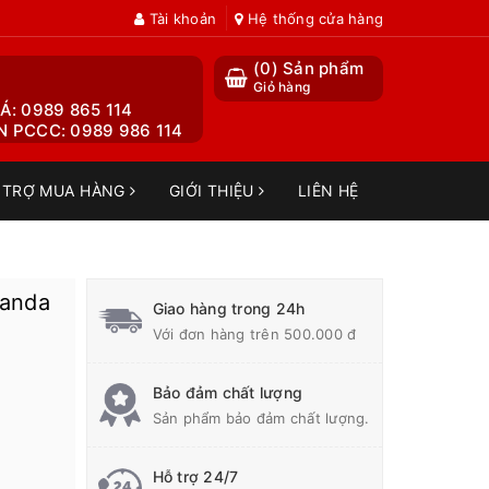
Tài khoản
Hệ thống cửa hàng
(
0
) Sản phẩm
Giỏ hàng
Á: 0989 865 114
 PCCC: 0989 986 114
 TRỢ MUA HÀNG
GIỚI THIỆU
LIÊN HỆ
Tanda
Giao hàng trong 24h
Với đơn hàng trên 500.000 đ
Bảo đảm chất lượng
Sản phẩm bảo đảm chất lượng.
Hỗ trợ 24/7