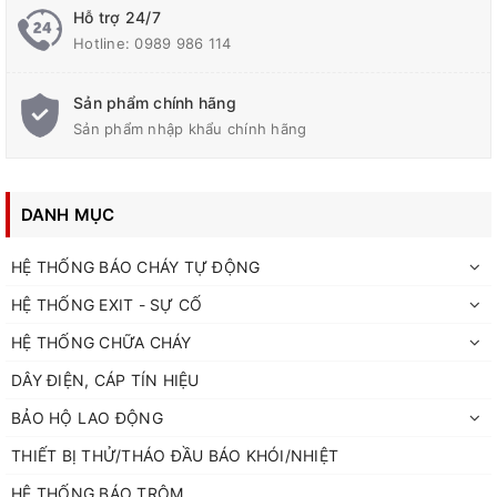
Hỗ trợ 24/7
Hotline:
0989 986 114
Sản phẩm chính hãng
Sản phẩm nhập khẩu chính hãng
DANH MỤC
HỆ THỐNG BÁO CHÁY TỰ ĐỘNG
HỆ THỐNG EXIT - SỰ CỐ
HỆ THỐNG CHỮA CHÁY
DÂY ĐIỆN, CÁP TÍN HIỆU
BẢO HỘ LAO ĐỘNG
THIẾT BỊ THỬ/THÁO ĐẦU BÁO KHÓI/NHIỆT
HỆ THỐNG BÁO TRỘM