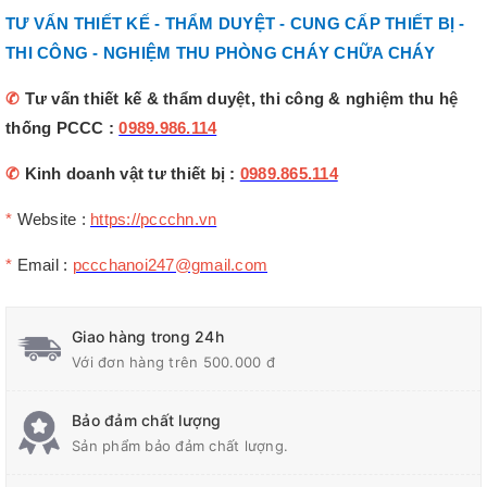
TƯ VẤN THIẾT KẾ - THẨM DUYỆT - CUNG CẤP THIẾT BỊ -
THI CÔNG - NGHIỆM THU PHÒNG CHÁY CHỮA CHÁY
✆
Tư vấn thiết kế & thẩm duyệt, thi công & nghiệm thu hệ
thống PCCC :
0989.986.114
✆
Kinh doanh vật tư thiết bị :
0989.865.114
*
Website :
https://pccchn.vn
*
Email :
pccchanoi247@gmail.com
Giao hàng trong 24h
Với đơn hàng trên 500.000 đ
Bảo đảm chất lượng
Sản phẩm bảo đảm chất lượng.