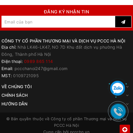
ĐĂNG KÝ NHẬN TIN
CÔNG TY CỔ PHẦN THƯƠNG MẠI VÀ DỊCH VỤ PCCC HÀ NỘI
Địa chỉ:
Nhà LK46-LK47, NO 7D Khu đất dịch vụ phường Hà
Đông, Thành phố Hà Nội
Điện thoại:
0989 865 114
Email:
pccchanoi247@gmail.com
MST:
0109721095
VỀ CHÚNG TÔI
CHÍNH SÁCH
HƯỚNG DẪN
© Bản quyền thuộc về
Công ty cổ phần Thương mại và dịch vụ
PCCC Hà Nội
Cung cấp bởi
pccchn.vn