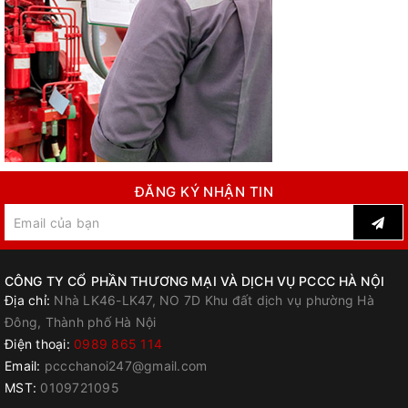
ĐĂNG KÝ NHẬN TIN
CÔNG TY CỔ PHẦN THƯƠNG MẠI VÀ DỊCH VỤ PCCC HÀ NỘI
Địa chỉ:
Nhà LK46-LK47, NO 7D Khu đất dịch vụ phường Hà
Đông, Thành phố Hà Nội
Điện thoại:
0989 865 114
Email:
pccchanoi247@gmail.com
MST:
0109721095