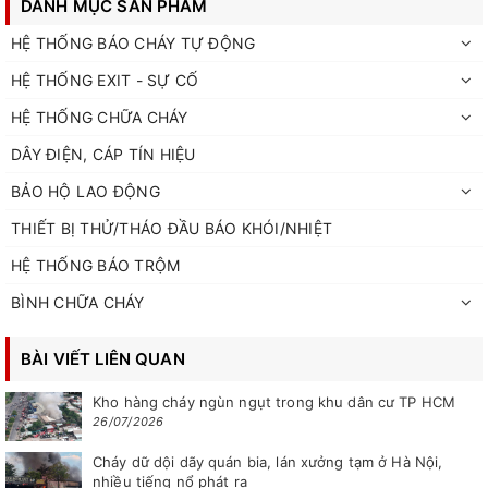
DANH MỤC SẢN PHẨM
HỆ THỐNG BÁO CHÁY TỰ ĐỘNG
HỆ THỐNG EXIT - SỰ CỐ
HỆ THỐNG CHỮA CHÁY
DÂY ĐIỆN, CÁP TÍN HIỆU
BẢO HỘ LAO ĐỘNG
THIẾT BỊ THỬ/THÁO ĐẦU BÁO KHÓI/NHIỆT
HỆ THỐNG BÁO TRỘM
BÌNH CHỮA CHÁY
BÀI VIẾT LIÊN QUAN
Kho hàng cháy ngùn ngụt trong khu dân cư TP HCM
26/07/2026
Cháy dữ dội dãy quán bia, lán xưởng tạm ở Hà Nội,
nhiều tiếng nổ phát ra