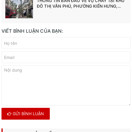
THÔNG TIN BAN ĐẦU VỀ VỤ CHÁY TẠI KHU
ĐÔ THỊ VĂN PHÚ, PHƯỜNG KIẾN HƯNG,
THÀNH PHỐ HÀ NỘI
VIẾT BÌNH LUẬN CỦA BẠN:
GỬI BÌNH LUẬN