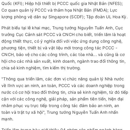
Quốc (KFI); Hiệp hội thiết bị PCCC quốc gia Nhật Bản (NFES);
Cơ quan quản lý PCCC và thảm họa Nhật Bản (FMDA); Lực
lượng phòng vệ dân sự Singapore (SCDF); Tập đoàn UL Hoa Kỳ.
Phát biểu tại lễ khai mạc, Trung tướng Nguyễn Tuấn Anh, Cục
trưởng Cục Cảnh sát PCCC và CNCH cho biết, triển lãm là hoạt
động thiết thực, có ý nghĩa đối với việc ứng dụng công nghệ,
phương tiện, thiết bị và vật liệu mới trong công tác PCCC -
CNCH, bảo vệ cho các công trình, các tòa nhà... và cũng là cơ
hội cho các nhà sản xuất, kinh doanh, ngành trao đổi thông tin,
chia sẻ kinh nghiệm, tìm kiếm thị trường.
"Thông qua triển lãm, các đơn vị chức năng quản lý Nhà nước
về lĩnh vực an ninh, an toàn, PCCC và các doanh nghiệp trong
nước có cơ hội trao đổi thông tin, chia sẻ kinh nghiệm, từ đó tiếp
cận với các công nghệ, giải pháp, sản phẩm tiên tiến, hiện đại
nhằm phục vụ trực tiếp trong công tác đảm bảo an ninh, an
toàn và trật tự xã hội", Trung tướng Nguyễn Tuấn Anh nhấn
mạnh.
Triển lãm trưng bày giới thiệu 04 nhóm sản phẩm ngành hàng