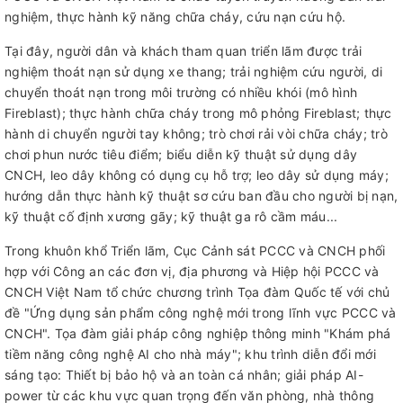
nghiệm, thực hành kỹ năng chữa cháy, cứu nạn cứu hộ.
Tại đây, người dân và khách tham quan triển lãm được trải
nghiệm thoát nạn sử dụng xe thang; trải nghiệm cứu người, di
chuyển thoát nạn trong môi trường có nhiều khói (mô hình
Fireblast); thực hành chữa cháy trong mô phỏng Fireblast; thực
hành di chuyển người tay không; trò chơi rải vòi chữa cháy; trò
chơi phun nước tiêu điểm; biểu diễn kỹ thuật sử dụng dây
CNCH, leo dây không có dụng cụ hỗ trợ; leo dây sử dụng máy;
hướng dẫn thực hành kỹ thuật sơ cứu ban đầu cho người bị nạn,
kỹ thuật cố định xương gãy; kỹ thuật ga rô cầm máu...
Trong khuôn khổ Triển lãm, Cục Cảnh sát PCCC và CNCH phối
hợp với Công an các đơn vị, địa phương và Hiệp hội PCCC và
CNCH Việt Nam tổ chức chương trình Tọa đàm Quốc tế với chủ
đề "Ứng dụng sản phẩm công nghệ mới trong lĩnh vực PCCC và
CNCH". Tọa đàm giải pháp công nghiệp thông minh "Khám phá
tiềm năng công nghệ AI cho nhà máy"; khu trình diễn đổi mới
sáng tạo: Thiết bị bảo hộ và an toàn cá nhân; giải pháp AI-
power từ các khu vực quan trọng đến văn phòng, nhà thông