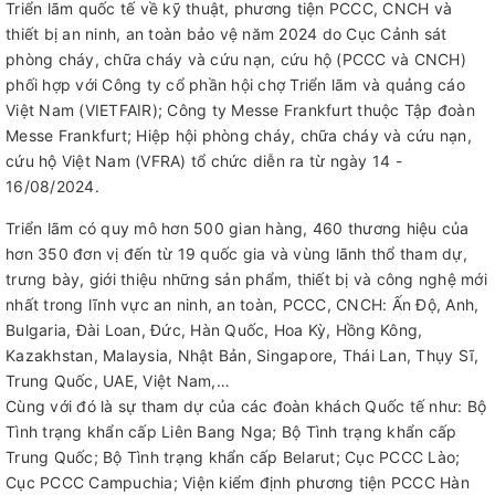
Triển lãm quốc tế về kỹ thuật, phương tiện PCCC, CNCH và
thiết bị an ninh, an toàn bảo vệ năm 2024 do Cục Cảnh sát
phòng cháy, chữa cháy và cứu nạn, cứu hộ (PCCC và CNCH)
phối hợp với Công ty cổ phần hội chợ Triển lãm và quảng cáo
Việt Nam (VIETFAIR); Công ty Messe Frankfurt thuộc Tập đoàn
Messe Frankfurt; Hiệp hội phòng cháy, chữa cháy và cứu nạn,
cứu hộ Việt Nam (VFRA) tổ chức diễn ra từ ngày 14 -
16/08/2024.
Triển lãm có quy mô hơn 500 gian hàng, 460 thương hiệu của
hơn 350 đơn vị đến từ 19 quốc gia và vùng lãnh thổ tham dự,
trưng bày, giới thiệu những sản phẩm, thiết bị và công nghệ mới
nhất trong lĩnh vực an ninh, an toàn, PCCC, CNCH: Ấn Độ, Anh,
Bulgaria, Đài Loan, Đức, Hàn Quốc, Hoa Kỳ, Hồng Kông,
Kazakhstan, Malaysia, Nhật Bản, Singapore, Thái Lan, Thụy Sĩ,
Trung Quốc, UAE, Việt Nam,…
Cùng với đó là sự tham dự của các đoàn khách Quốc tế như: Bộ
Tình trạng khẩn cấp Liên Bang Nga; Bộ Tình trạng khẩn cấp
Trung Quốc; Bộ Tình trạng khẩn cấp Belarut; Cục PCCC Lào;
Cục PCCC Campuchia; Viện kiểm định phương tiện PCCC Hàn