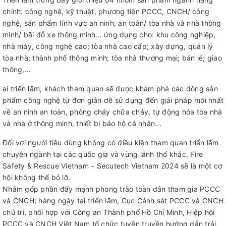
chính: công nghệ, kỹ thuật, phương tiện PCCC, CNCH/ công
nghệ, sản phẩm lĩnh vực an ninh, an toàn/ tòa nhà và nhà thông
minh/ bãi đỗ xe thông minh… ứng dụng cho: khu công nghiệp,
nhà máy, công nghệ cao; tòa nhà cao cấp; xây dựng, quản lý
tòa nhà; thành phố thông minh; tòa nhà thương mại; bán lẻ; giao
thông,…
ại triển lãm, khách tham quan sẽ được khám phá các dòng sản
phẩm công nghệ từ đơn giản dễ sử dụng đến giải pháp mới nhất
về an ninh an toàn, phòng cháy chữa cháy, tự động hóa tòa nhà
và nhà ở thông minh, thiết bị bảo hộ cá nhân...
Đối với người tiêu dùng không có điều kiện tham quan triển lãm
chuyên ngành tại các quốc gia và vùng lãnh thổ khác, Fire
Safety & Rescue Vietnam – Secutech Vietnam 2024 sẽ là một cơ
hội không thể bỏ lỡ.
Nhằm góp phần đẩy mạnh phong trào toàn dân tham gia PCCC
và CNCH; hàng ngày tại triển lãm, Cục Cảnh sát PCCC và CNCH
chủ trì, phối hợp với Công an Thành phố Hồ Chí Minh, Hiệp hội
PCCC và CNCH Việt Nam tổ chức tuyên truyền hướng dẫn trải