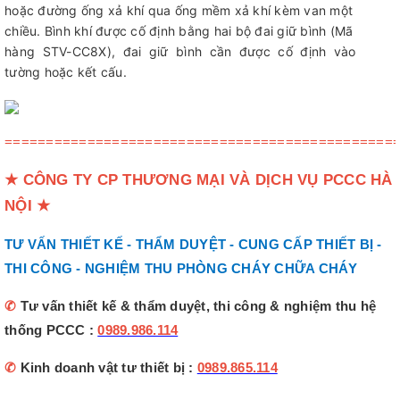
hoặc đường ống xả khí qua ống mềm xả khí kèm van một
chiều. Bình khí được cố định bằng hai bộ đai giữ bình (Mã
hàng STV-CC8X), đai giữ bình cần được cố định vào
tường hoặc kết cấu.
===============================================
★
CÔNG TY CP THƯƠNG MẠI VÀ DỊCH VỤ PCCC HÀ
NỘI
★
TƯ VẤN THIẾT KẾ - THẨM DUYỆT - CUNG CẤP THIẾT BỊ -
THI CÔNG - NGHIỆM THU PHÒNG CHÁY CHỮA CHÁY
✆
Tư vấn thiết kế & thẩm duyệt, thi công & nghiệm thu hệ
thống PCCC :
0989.986.114
✆
Kinh doanh vật tư thiết bị :
0989.865.114