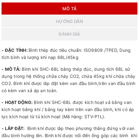
MÔ TẢ
HƯỚNG DẪN
ĐÁNH GIÁ
- ĐẶC TÍNH:
Bình thép đúc tiêu chuẩn: ISO9809 /TPED, Dung
tích bình và lượng khí nạp 68L/45kg
- MÔ TẢ:
Bình khí SHC-68L bằng thép đúc, dung tích 68L sử
dụng trong hệ thống chữa cháy CO2, chứa 45kg khí chữa cháy
CO2. Bình khí được lắp đặt kèm van đầu bình,trên van đầu bình
có kèm van xả áp an toàn.
- HOẠT ĐỘNG:
Bình khí SHC-68L được kích hoạt xả bằng van
kích hoạt bằng khí / bằng tay kèm trên van đầu bình, khi có áp
lực kích hoạt từ tủ kích hoạt (Mã hàng: STV-P1L).
- LẮP ĐẶT:
Bình khí được lắp theo phương thẳng đứng với van
đầu bình hướng lên. Bình khí được nối đến ống góp các bình khí