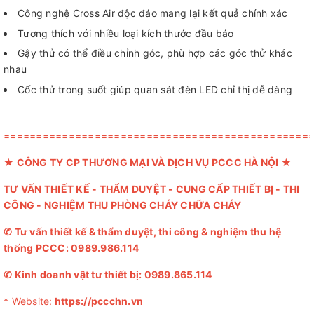
Công nghệ Cross Air độc đáo mang lại kết quả chính xác
Tương thích với nhiều loại kích thước đầu báo
Gậy thử có thể điều chỉnh góc, phù hợp các góc thử khác
nhau
Cốc thử trong suốt giúp quan sát đèn LED chỉ thị dễ dàng
===============================================
★
CÔNG TY CP THƯƠNG MẠI VÀ DỊCH VỤ PCCC HÀ NỘI
★
TƯ VẤN THIẾT KẾ - THẨM DUYỆT - CUNG CẤP THIẾT BỊ - THI
CÔNG - NGHIỆM THU PHÒNG CHÁY CHỮA CHÁY
✆
Tư vấn thiết kế & thẩm duyệt, thi công & nghiệm thu hệ
thống PCCC:
0989.986.114
✆
Kinh doanh vật tư thiết bị:
0989.865.114
* Website:
https://pccchn.vn