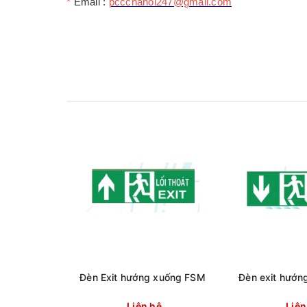
*
Email :
pccchanoi247@gmail.com
Đèn Exit hướng xuống FSM
Đèn exit hướn
Liên hệ
Liên