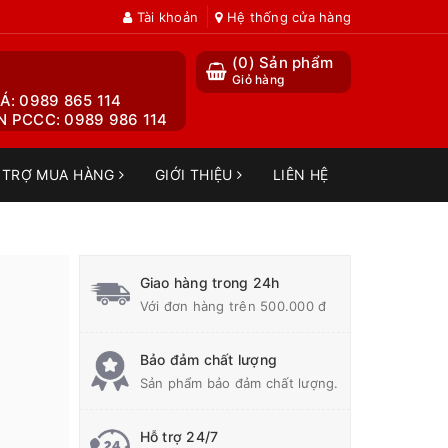
Tài khoản
Hệ thống cửa hàng
(
0
) Sản phẩm
Giỏ hàng
Á: 0989 865 114
 PCCC: 0989 986 114
 TRỢ MUA HÀNG
GIỚI THIỆU
LIÊN HỆ
Giao hàng trong 24h
Với đơn hàng trên 500.000 đ
Bảo đảm chất lượng
Sản phẩm bảo đảm chất lượng.
Hỗ trợ 24/7