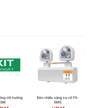
hông chỉ hướng
Đèn chiếu sáng sự cố FS-
FSM
EMS
ên hệ
Liên hệ