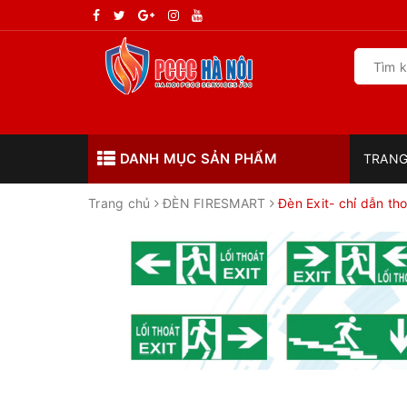
DANH MỤC SẢN PHẨM
TRANG
Trang chủ
ĐÈN FIRESMART
Đèn Exit- chỉ dẫn th