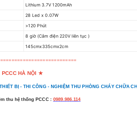
Lithium 3.7V 1200mAh
28 Led x 0.07W
>120 Phút
8 giờ (Cắm điện 220V liên tục )
145cmx335cmx2cm
============================
 PCCC HÀ NỘI
★
 THIẾT BỊ - THI CÔNG - NGHIỆM THU PHÒNG CHÁY CHỮA C
iệm thu hệ thống PCCC :
0989.986.114