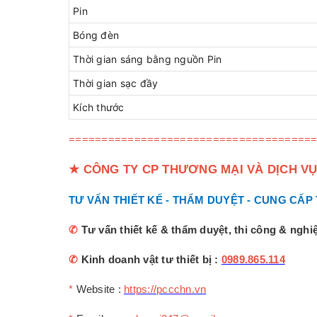
Pin
Bóng đèn
Thời gian sáng bằng nguồn Pin
Thời gian sạc đầy
Kích thước
=====================================
★
CÔNG TY CP THƯƠNG MẠI VÀ DỊCH VỤ
TƯ VẤN THIẾT KẾ - THẨM DUYỆT - CUNG CẤP
✆
Tư vấn thiết kế & thẩm duyệt, thi công & ngh
✆
Kinh doanh vật tư thiết bị :
0989.865.114
*
Website :
https://pccchn.vn