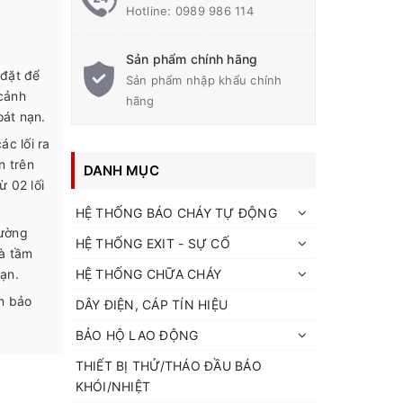
Hotline:
0989 986 114
Sản phẩm chính hãng
 đặt để
Sản phẩm nhập khẩu chính
 cảnh
hãng
oát nạn.
ác lối ra
n trên
DANH MỤC
ừ 02 lối
HỆ THỐNG BÁO CHÁY TỰ ĐỘNG
đường
HỆ THỐNG EXIT - SỰ CỐ
mà tầm
HỆ THỐNG CHỮA CHÁY
nạn.
ảm bảo
DÂY ĐIỆN, CÁP TÍN HIỆU
BẢO HỘ LAO ĐỘNG
THIẾT BỊ THỬ/THÁO ĐẦU BÁO
KHÓI/NHIỆT