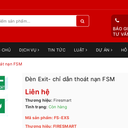
BÁO GI
TƯ VẤN
 CHỦ
DỊCH VỤ
TIN TỨC
LUẬT
DỰ ÁN
HỖ
oát nạn FSM
Đèn Exit- chỉ dẫn thoát nạn FSM
Liên hệ
Thương hiệu:
Firesmart
Tình trạng:
Còn hàng
Mã sản phẩm: FS-EXS
Thương hiệu: FIRESMART