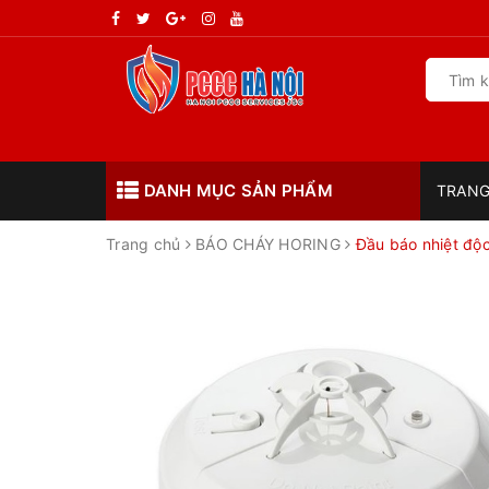
DANH MỤC SẢN PHẨM
TRANG
Trang chủ
BÁO CHÁY HORING
Đầu báo nhiệt độ