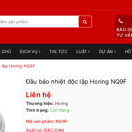
BÁO GI
TƯ VẤN
 CHỦ
DỊCH VỤ
TIN TỨC
LUẬT
DỰ ÁN
HỖ
c lập Horing NQ9F
Đầu báo nhiệt độc lập Horing NQ9F
Liên hệ
Thương hiệu:
Horing
Tình trạng:
Còn hàng
Mã sản phẩm: NQ9F
Xuất xứ: ĐÀI LOAN