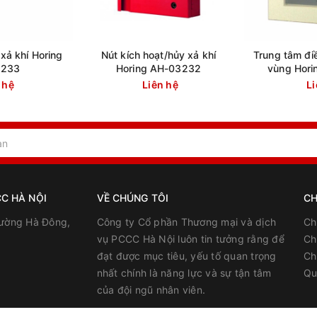
xả khí Horing
Nút kích hoạt/hủy xả khí
Trung tâm điề
3233
Horing AH-03232
vùng Hor
 hệ
Liên hệ
Li
C HÀ NỘI
VỀ CHÚNG TÔI
CH
ường Hà Đông,
Công ty Cổ phần Thương mại và dịch
Ch
vụ PCCC Hà Nội luôn tin tưởng rằng để
Ch
đạt được mục tiêu, yếu tố quan trọng
Ch
nhất chính là năng lực và sự tận tâm
Qu
của đội ngũ nhân viên.