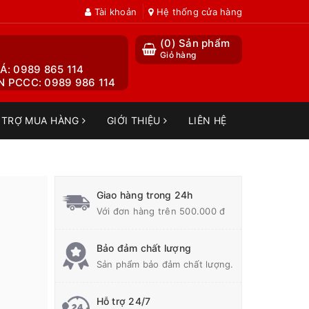
Tài khoản
Hệ thống cửa hàng
(
0
) Sản phẩm
Giỏ hàng
Á: 0989 865 114
 PCCC: 0989 986 114
 TRỢ MUA HÀNG
GIỚI THIỆU
LIÊN HỆ
Giao hàng trong 24h
Với đơn hàng trên 500.000 đ
Bảo đảm chất lượng
Sản phẩm bảo đảm chất lượng.
Hỗ trợ 24/7