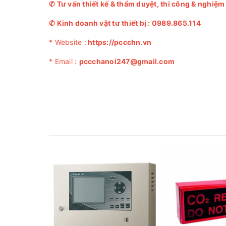
✆
Tư vấn thiết kế & thẩm duyệt, thi công & nghiệ
✆
Kinh doanh vật tư thiết bị :
0989.865.114
* Website :
https://pccchn.vn
* Email :
pccchanoi247@gmail.com