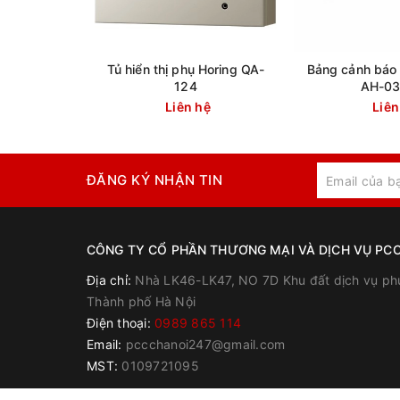
Tủ hiển thị phụ Horing QA-
Bảng cảnh báo 
124
AH-0
Liên hệ
Liên
ĐĂNG KÝ NHẬN TIN
CÔNG TY CỔ PHẦN THƯƠNG MẠI VÀ DỊCH VỤ PCC
Địa chỉ:
Nhà LK46-LK47, NO 7D Khu đất dịch vụ ph
Thành phố Hà Nội
Điện thoại:
0989 865 114
Email:
pccchanoi247@gmail.com
MST:
0109721095