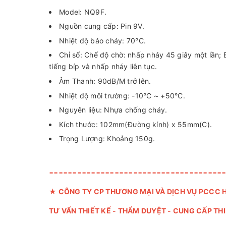
Model: NQ9F.
Nguồn cung cấp: Pin 9V.
Nhiệt độ báo cháy: 70°C.
Chỉ số: Chế độ chờ: nhấp nháy 45 giây một lần; B
tiếng bíp và nhấp nháy liên tục.
Âm Thanh: 90dB/M trở lên.
Nhiệt độ môi trường: -10°C ~ +50°C.
Nguyên liệu: Nhựa chống cháy.
Kích thước: 102mm(Đường kính) x 55mm(C).
Trọng Lượng: Khoảng 150g.
=====================================
★
CÔNG TY CP THƯƠNG MẠI VÀ DỊCH VỤ PCCC 
TƯ VẤN THIẾT KẾ - THẨM DUYỆT - CUNG CẤP TH