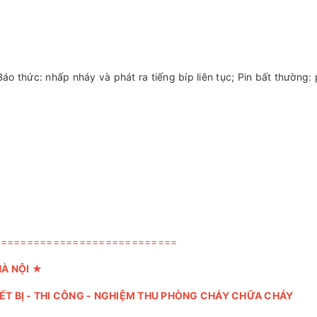
áo thức: nhấp nháy và phát ra tiếng bíp liên tục; Pin bất thường: 
============================
HÀ NỘI
★
IẾT BỊ - THI CÔNG - NGHIỆM THU PHÒNG CHÁY CHỮA CHÁY