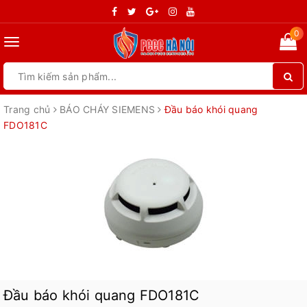
0
Toggle
navigation
Trang chủ
BÁO CHÁY SIEMENS
Đầu báo khói quang
FDO181C
Đầu báo khói quang FDO181C