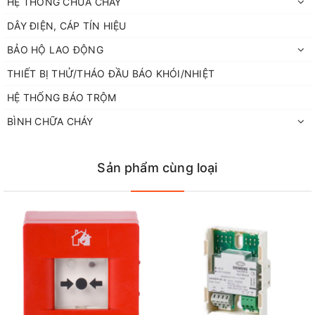
HỆ THỐNG CHỮA CHÁY
DÂY ĐIỆN, CÁP TÍN HIỆU
BẢO HỘ LAO ĐỘNG
THIẾT BỊ THỬ/THÁO ĐẦU BÁO KHÓI/NHIỆT
HỆ THỐNG BÁO TRỘM
BÌNH CHỮA CHÁY
Sản phẩm cùng loại