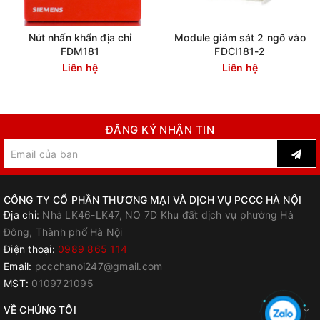
Nút nhấn khẩn địa chỉ
Module giám sát 2 ngõ vào
FDM181
FDCI181-2
Liên hệ
Liên hệ
ĐĂNG KÝ NHẬN TIN
CÔNG TY CỔ PHẦN THƯƠNG MẠI VÀ DỊCH VỤ PCCC HÀ NỘI
Địa chỉ:
Nhà LK46-LK47, NO 7D Khu đất dịch vụ phường Hà
Đông, Thành phố Hà Nội
Điện thoại:
0989 865 114
Email:
pccchanoi247@gmail.com
MST:
0109721095
VỀ CHÚNG TÔI