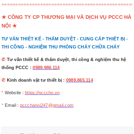
===============================================
★
CÔNG TY CP THƯƠNG MẠI VÀ DỊCH VỤ PCCC HÀ
NỘI
★
TƯ VẤN THIẾT KẾ - THẨM DUYỆT - CUNG CẤP THIẾT BỊ -
THI CÔNG - NGHIỆM THU PHÒNG CHÁY CHỮA CHÁY
✆
Tư vấn thiết kế & thẩm duyệt, thi công & nghiệm thu hệ
thống PCCC :
0989.986.114
✆
Kinh doanh vật tư thiết bị :
0989.865.114
*
Website :
https://pccchn.vn
*
Email :
pccchanoi247@gmail.com