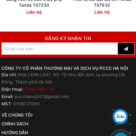
Tanda TX7330
TX7932
Liên hệ
Liên hệ
ĐĂNG KÝ NHẬN TIN
CÔNG TY CỔ PHẦN THƯƠNG MẠI VÀ DỊCH VỤ PCCC HÀ NỘI
Địa chỉ:
Nhà LK46-LK47, NO 7D Khu đất dịch vụ phường Hà
Đông, Thành phố Hà Nội
Điện thoại:
0989 865 114
Email:
pccchanoi247@gmail.com
MST:
0109721095
VỀ CHÚNG TÔI
CHÍNH SÁCH
HƯỚNG DẪN