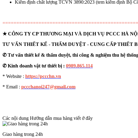
Kiểm định chất lượng TCVN 3890:2023 (tem kiểm định Bộ 
================================================
★
CÔNG TY CP THƯƠNG MẠI VÀ DỊCH VỤ PCCC HÀ NỘ
TƯ VẤN THIẾT KẾ - THẨM DUYỆT - CUNG CẤP THIẾT 
✆
Tư vấn thiết kế & thẩm duyệt, thi công & nghiệm thu hệ th
✆
Kinh doanh vật tư thiết bị :
0989.865.114
* Website :
https://pccchn.vn
* Email :
pccchanoi247@gmail.com
Các nội dung Hướng dẫn mua hàng viết ở đây
Giao hàng trong 24h