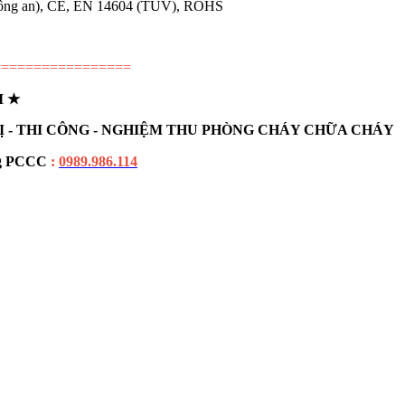
Công an), CE, EN 14604 (TUV), ROHS
=================
I
★
BỊ - THI CÔNG - NGHIỆM THU PHÒNG CHÁY CHỮA CHÁY
ống PCCC
:
0989.986.114