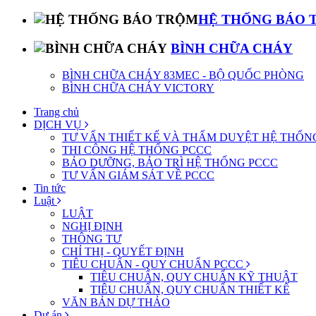
HỆ THỐNG BÁO 
BÌNH CHỮA CHÁY
BÌNH CHỮA CHÁY 83MEC - BỘ QUỐC PHÒNG
BÌNH CHỮA CHÁY VICTORY
Trang chủ
DỊCH VỤ
TƯ VẤN THIẾT KẾ VÀ THẨM DUYỆT HỆ THỐN
THI CÔNG HỆ THỐNG PCCC
BẢO DƯỠNG, BẢO TRÌ HỆ THỐNG PCCC
TƯ VẤN GIÁM SÁT VỀ PCCC
Tin tức
Luật
LUẬT
NGHỊ ĐỊNH
THÔNG TƯ
CHỈ THỊ - QUYẾT ĐỊNH
TIÊU CHUẨN - QUY CHUẨN PCCC
TIÊU CHUẨN, QUY CHUẨN KỸ THUẬT
TIÊU CHUẨN, QUY CHUẨN THIẾT KẾ
VĂN BẢN DỰ THẢO
Dự án