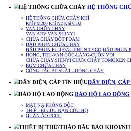
HỆ THỐNG CH
HỆ THỐNG CHỮA CHÁY KHÍ
Khí FM200
Khí N2
Khí CO2
VAN CHỮA CHÁY
VAN ARV
VAN SHINYI
CHỮA CHÁY BỘT FOAM
ĐẦU PHUN CHỮA CHÁY
ĐẦU PHUN FUJI
ĐẦU PHUN TYCO
ĐẦU PHUN 
HỌNG, TRỤ-VAN GÓC-LĂNG-CUỘN VÒI
CHỮA CHÁY SHINYI
CHỮA CHÁY TOMOKEN
C
BƠM CHỮA CHÁY
CÔNG TẮC ÁP SUẤT - DÒNG CHẢY
DÂY ĐIỆN, CÁP
BẢO HỘ LAO ĐỘNG
MẶT NẠ PHÒNG ĐỘC
THIẾT BỊ CỨU NẠN CỨU HỘ
QUẦN ÁO PCCC