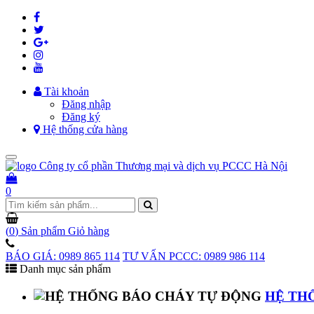
Tài khoản
Đăng nhập
Đăng ký
Hệ thống cửa hàng
Toggle
navigation
0
(
0
) Sản phẩm
Giỏ hàng
BÁO GIÁ: 0989 865 114
TƯ VẤN PCCC: 0989 986 114
Danh mục sản phẩm
HỆ TH