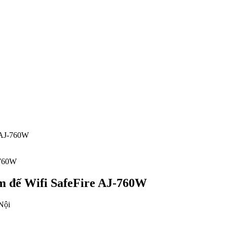
e AJ-760W
èm đế Wifi SafeFire AJ-760W
Nội