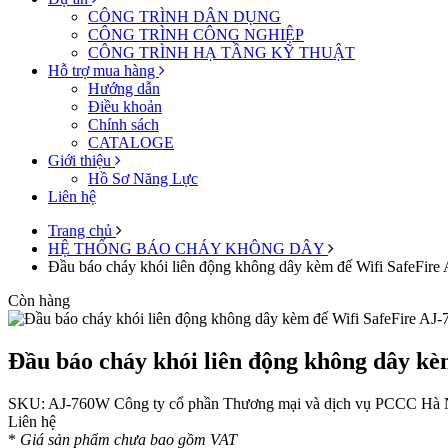
CÔNG TRÌNH DÂN DỤNG
CÔNG TRÌNH CÔNG NGHIỆP
CÔNG TRÌNH HẠ TẦNG KỸ THUẬT
Hỗ trợ mua hàng
Hướng dẫn
Điều khoản
Chính sách
CATALOGE
Giới thiệu
Hồ Sơ Năng Lực
Liên hệ
Trang chủ
HỆ THỐNG BÁO CHÁY KHÔNG DÂY
Đầu báo cháy khói liên động không dây kèm đế Wifi SafeFir
Còn hàng
Đầu báo cháy khói liên động không dây k
SKU:
AJ-760W
Công ty cổ phần Thương mại và dịch vụ PCCC Hà 
Liên hệ
*
Giá sản phẩm chưa bao gồm VAT