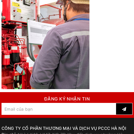
ĐĂNG KÝ NHẬN TIN
CÔNG TY CỔ PHẦN THƯƠNG MẠI VÀ DỊCH VỤ PCCC HÀ NỘI