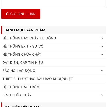
GỬI BÌNH LUẬN
DANH MỤC SẢN PHẨM
HỆ THỐNG BÁO CHÁY TỰ ĐỘNG
HỆ THỐNG EXIT - SỰ CỐ
HỆ THỐNG CHỮA CHÁY
DÂY ĐIỆN, CÁP TÍN HIỆU
BẢO HỘ LAO ĐỘNG
THIẾT BỊ THỬ/THÁO ĐẦU BÁO KHÓI/NHIỆT
HỆ THỐNG BÁO TRỘM
BÌNH CHỮA CHÁY