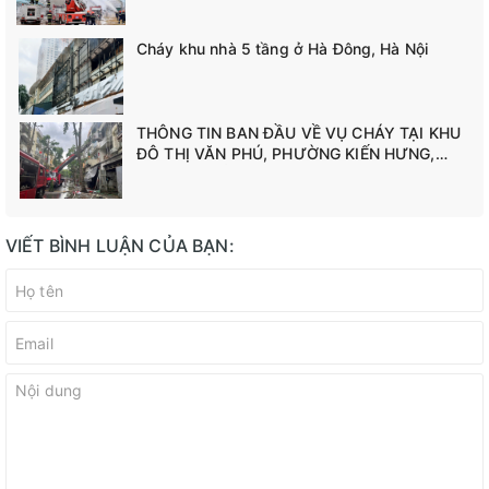
Cháy khu nhà 5 tầng ở Hà Đông, Hà Nội
THÔNG TIN BAN ĐẦU VỀ VỤ CHÁY TẠI KHU
ĐÔ THỊ VĂN PHÚ, PHƯỜNG KIẾN HƯNG,
THÀNH PHỐ HÀ NỘI
VIẾT BÌNH LUẬN CỦA BẠN: