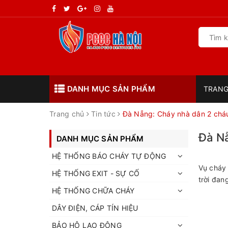
DANH MỤC SẢN PHẨM
TRANG
Trang chủ
Tin tức
Đà Nẵng: Cháy nhà dân 2 cháu
Đà Nẵ
DANH MỤC SẢN PHẨM
HỆ THỐNG BÁO CHÁY TỰ ĐỘNG
Vụ cháy 
HỆ THỐNG EXIT - SỰ CỐ
trời đan
HỆ THỐNG CHỮA CHÁY
DÂY ĐIỆN, CÁP TÍN HIỆU
BẢO HỘ LAO ĐỘNG