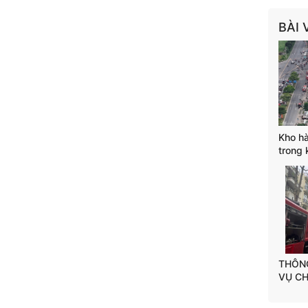
BÀI 
Kho h
trong
THÔNG
VỤ CH
VĂN P
HƯNG,