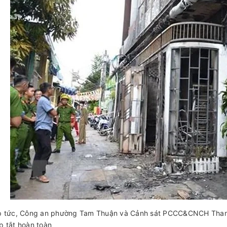
p tức, Công an phường Tam Thuận và Cảnh sát PCCC&CNCH Thanh
p tắt hoàn toàn