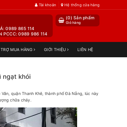
Tài khoản
Hệ thống cửa hàng
(
0
) Sản phẩm
Giỏ hàng
Á: 0989 865 114
 PCCC: 0989 986 114
 TRỢ MUA HÀNG
GIỚI THIỆU
LIÊN HỆ
 ngạt khói
o Vân, quận Thanh Khê, thành phố Đà Nẵng, lúc này
 lượng chữa cháy.