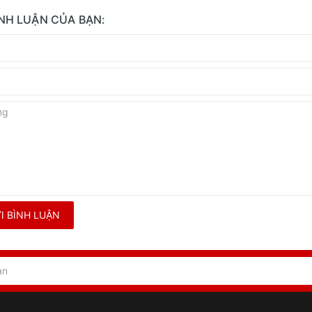
ÌNH LUẬN CỦA BẠN:
I BÌNH LUẬN