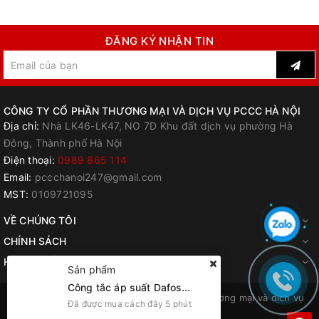
ĐĂNG KÝ NHẬN TIN
CÔNG TY CỔ PHẦN THƯƠNG MẠI VÀ DỊCH VỤ PCCC HÀ NỘI
Địa chỉ:
Nhà LK46-LK47, NO 7D Khu đất dịch vụ phường Hà
Đông, Thành phố Hà Nội
Điện thoại:
0989 865 114
Email:
pccchanoi247@gmail.com
MST:
0109721095
VỀ CHÚNG TÔI
CHÍNH SÁCH
HƯỚNG DẪN
Sản phẩm
Công tắc áp suất Dafoss KP15
© Bản quyền thuộc về
Công ty cổ phần Thương mại và dịch vụ
Đã được mua cách đây 5 phút
PCCC Hà Nội