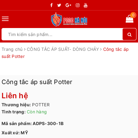
0
Toggle
navigation
Trang chủ
CÔNG TẮC ÁP SUẤT- DÒNG CHẢY
Công tắc áp
suất Potter
Công tắc áp suất Potter
Liên hệ
Thương hiệu:
POTTER
Tình trạng:
Còn hàng
Mã sản phẩm: ADPS-300-1B
Xuất xứ: MỸ