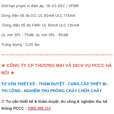
Giới hạn phạm vi điện áp: 16-33 VDC / VFWR
Dòng điện tối đa DC: UL 80mA ULC 115mA
Dòng điện tối đa FWR: UL 90mA ULC 120mA
UL min SPL : 75dB; UL min SPL : 85dB
Trọng lượng : 0,35 lbs
===============================================
★
CÔNG TY CP THƯƠNG MẠI VÀ DỊCH VỤ PCCC HÀ
NỘI
★
TƯ VẤN THIẾT KẾ - THẨM DUYỆT - CUNG CẤP THIẾT BỊ -
THI CÔNG - NGHIỆM THU PHÒNG CHÁY CHỮA CHÁY
✆
Tư vấn thiết kế & thẩm duyệt, thi công & nghiệm thu hệ
thống PCCC :
0989.986.114