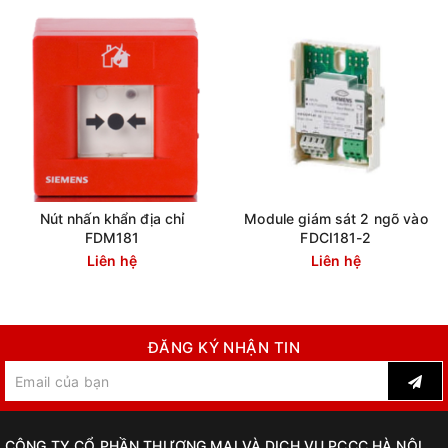
Nút nhấn khẩn địa chỉ
Module giám sát 2 ngõ vào
FDM181
FDCI181-2
Liên hệ
Liên hệ
ĐĂNG KÝ NHẬN TIN
CÔNG TY CỔ PHẦN THƯƠNG MẠI VÀ DỊCH VỤ PCCC HÀ NỘI