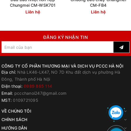
Chungmei CM-WSK701
CM-FB4
Liên hệ
Liên hệ
ĐĂNG KÝ NHẬN TIN
CÔNG TY CỔ PHẦN THƯƠNG MẠI VÀ DỊCH VỤ PCCC HÀ NỘI
Địa chỉ:
Nhà LK46-LK47, NO 7D Khu đất dịch vụ phường Hà
Đông, Thành phố Hà Nội
Điện thoại:
0989 865 114
Email:
pccchanoi247@gmail.com
MST:
0109721095
VỀ CHÚNG TÔI
CHÍNH SÁCH
HƯỚNG DẪN