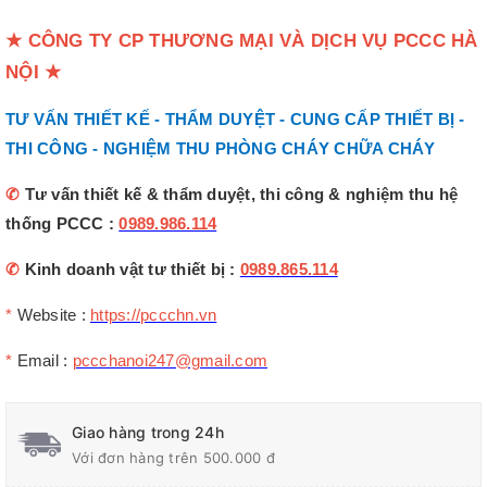
★
CÔNG TY CP THƯƠNG MẠI VÀ DỊCH VỤ PCCC HÀ
NỘI
★
TƯ VẤN THIẾT KẾ - THẨM DUYỆT - CUNG CẤP THIẾT BỊ -
THI CÔNG - NGHIỆM THU PHÒNG CHÁY CHỮA CHÁY
✆
Tư vấn thiết kế & thẩm duyệt, thi công & nghiệm thu hệ
thống PCCC :
0989.986.114
✆
Kinh doanh vật tư thiết bị :
0989.865.114
*
Website :
https://pccchn.vn
*
Email :
pccchanoi247@gmail.com
Giao hàng trong 24h
Với đơn hàng trên 500.000 đ