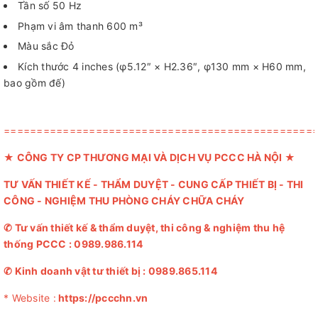
Tần số 50 Hz
Phạm vi âm thanh 600 m³
Màu sắc Đỏ
Kích thước 4 inches (φ5.12″ × H2.36″, φ130 mm × H60 mm,
bao gồm đế)
===============================================
★
CÔNG TY CP THƯƠNG MẠI VÀ DỊCH VỤ PCCC HÀ NỘI
★
TƯ VẤN THIẾT KẾ - THẨM DUYỆT - CUNG CẤP THIẾT BỊ - THI
CÔNG - NGHIỆM THU PHÒNG CHÁY CHỮA CHÁY
✆
Tư vấn thiết kế & thẩm duyệt, thi công & nghiệm thu hệ
thống PCCC :
0989.986.114
✆
Kinh doanh vật tư thiết bị :
0989.865.114
* Website :
https://pccchn.vn