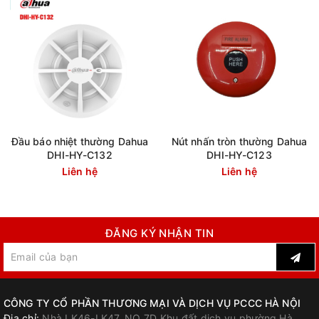
Đầu báo nhiệt thường Dahua
Nút nhấn tròn thường Dahua
DHI-HY-C132
DHI-HY-C123
Liên hệ
Liên hệ
ĐĂNG KÝ NHẬN TIN
CÔNG TY CỔ PHẦN THƯƠNG MẠI VÀ DỊCH VỤ PCCC HÀ NỘI
Địa chỉ:
Nhà LK46-LK47, NO 7D Khu đất dịch vụ phường Hà