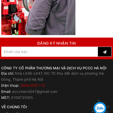
ĐĂNG KÝ NHẬN TIN
CÔNG TY CỔ PHẦN THƯƠNG MẠI VÀ DỊCH VỤ PCCC HÀ NỘI
Địa chỉ:
Nhà LK46-LK47, NO 7D Khu đất dịch vụ phường Hà
Đông, Thành phố Hà Nội
Điện thoại:
0989 865 114
Email:
pccchanoi247@gmail.com
MST:
0109721095
VỀ CHÚNG TÔI