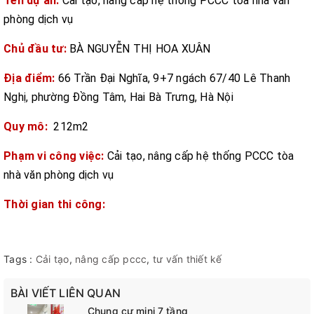
Tên dự án:
Cải tạo, nâng cấp hệ thống PCCC tòa nhà văn
phòng dịch vụ
Chủ đầu tư:
BÀ NGUYỄN THỊ HOA XUÂN
Địa điểm:
66 Trần Đại Nghĩa, 9+7 ngách 67/40 Lê Thanh
Nghị, phường Đồng Tâm, Hai Bà Trưng, Hà Nội
Quy mô:
212m2
Phạm vi công việc:
Cải tạo, nâng cấp hệ thống PCCC tòa
nhà văn phòng dịch vụ
Thời gian thi công:
Tags :
Cải tạo
,
nâng cấp pccc
,
tư vấn thiết kế
BÀI VIẾT LIÊN QUAN
Chung cư mini 7 tầng