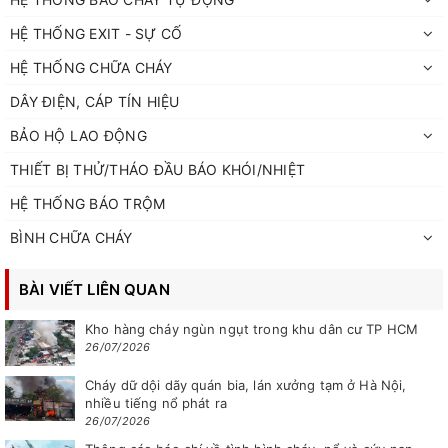
HỆ THỐNG EXIT - SỰ CỐ
HỆ THỐNG CHỮA CHÁY
DÂY ĐIỆN, CÁP TÍN HIỆU
BẢO HỘ LAO ĐỘNG
THIẾT BỊ THỬ/THÁO ĐẦU BÁO KHÓI/NHIỆT
HỆ THỐNG BÁO TRỘM
BÌNH CHỮA CHÁY
BÀI VIẾT LIÊN QUAN
Kho hàng cháy ngùn ngụt trong khu dân cư TP HCM
26/07/2026
Cháy dữ dội dãy quán bia, lán xưởng tạm ở Hà Nội,
nhiều tiếng nổ phát ra
26/07/2026