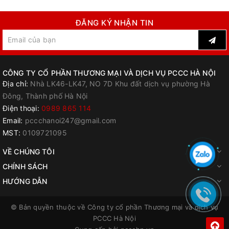
ĐĂNG KÝ NHẬN TIN
CÔNG TY CỔ PHẦN THƯƠNG MẠI VÀ DỊCH VỤ PCCC HÀ NỘI
Địa chỉ:
Nhà LK46-LK47, NO 7D Khu đất dịch vụ phường Hà
Đông, Thành phố Hà Nội
Điện thoại:
0989 865 114
Email:
pccchanoi247@gmail.com
MST:
0109721095
VỀ CHÚNG TÔI
CHÍNH SÁCH
HƯỚNG DẪN
© Bản quyền thuộc về
Công ty cổ phần Thương mại và dịch vụ
PCCC Hà Nội