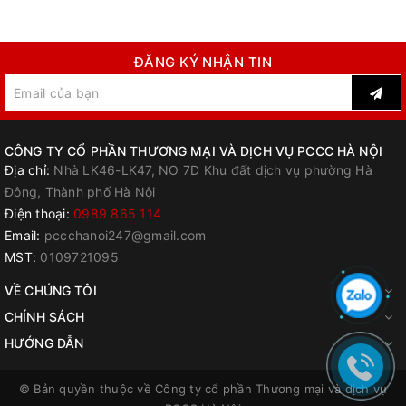
ĐĂNG KÝ NHẬN TIN
CÔNG TY CỔ PHẦN THƯƠNG MẠI VÀ DỊCH VỤ PCCC HÀ NỘI
Địa chỉ:
Nhà LK46-LK47, NO 7D Khu đất dịch vụ phường Hà
Đông, Thành phố Hà Nội
Điện thoại:
0989 865 114
Email:
pccchanoi247@gmail.com
MST:
0109721095
VỀ CHÚNG TÔI
CHÍNH SÁCH
HƯỚNG DẪN
© Bản quyền thuộc về
Công ty cổ phần Thương mại và dịch vụ