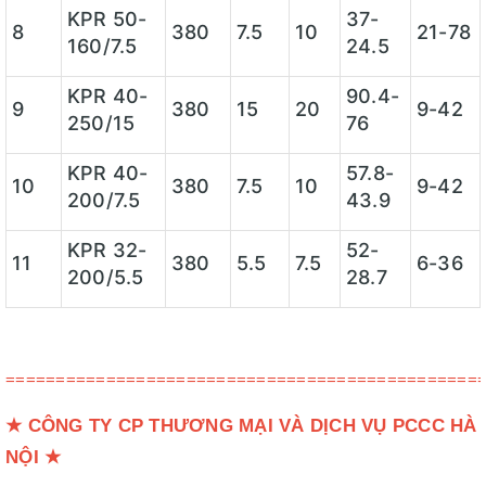
KPR 50-
37-
8
380
7.5
10
21-78
160/7.5
24.5
KPR 40-
90.4-
9
380
15
20
9-42
250/15
76
KPR 40-
57.8-
10
380
7.5
10
9-42
200/7.5
43.9
KPR 32-
52-
11
380
5.5
7.5
6-36
200/5.5
28.7
===============================================
★
CÔNG TY CP THƯƠNG MẠI VÀ DỊCH VỤ PCCC HÀ
NỘI
★