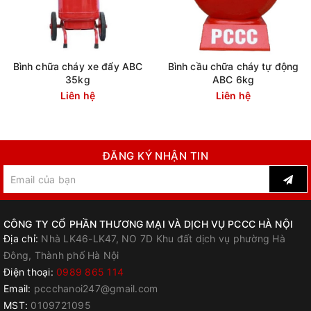
Bình chữa cháy xe đẩy ABC
Bình cầu chữa cháy tự động
35kg
ABC 6kg
Liên hệ
Liên hệ
ĐĂNG KÝ NHẬN TIN
CÔNG TY CỔ PHẦN THƯƠNG MẠI VÀ DỊCH VỤ PCCC HÀ NỘI
Địa chỉ:
Nhà LK46-LK47, NO 7D Khu đất dịch vụ phường Hà
Đông, Thành phố Hà Nội
Điện thoại:
0989 865 114
Email:
pccchanoi247@gmail.com
MST:
0109721095