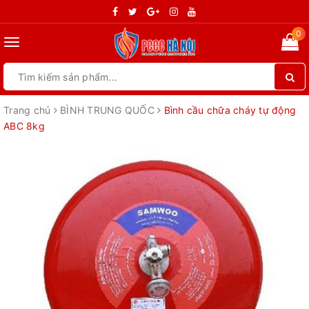
0
Toggle
navigation
Trang chủ
BÌNH TRUNG QUỐC
Bình cầu chữa cháy tự động
ABC 8kg