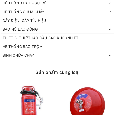
HỆ THỐNG EXIT - SỰ CỐ
HỆ THỐNG CHỮA CHÁY
DÂY ĐIỆN, CÁP TÍN HIỆU
BẢO HỘ LAO ĐỘNG
THIẾT BỊ THỬ/THÁO ĐẦU BÁO KHÓI/NHIỆT
HỆ THỐNG BÁO TRỘM
BÌNH CHỮA CHÁY
Sản phẩm cùng loại