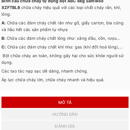
Bình cầu chữa cháy tự động bột ABC 8kg Samwoo
XZFTBL8
chữa cháy hiệu quả với các loại chất cháy rắn, khí,
lỏng.
A:
Chữa các đám cháy chất rắn như gổ, giấy carton, bìa cứng
và hầu hết các sản phẩm tự nhựa
B:
Chữa các đám cháy chất lỏng như: xăng dầu, cồn, rượu…
C:
Chữa các đám cháy chất khí như: gas (khí đốt hoá lỏng),…
Bột chữa cháy an toàn, không gây hại cho sức khỏe người sử
dụng.
Các tao tác nạp sạc dễ dàng, nhanh chóng.
Áp lực chữa cháy lớn, chữa cháy nhanh và hiệu quả.
MÔ TẢ
HƯỚNG DẪN
ĐÁNH GIÁ