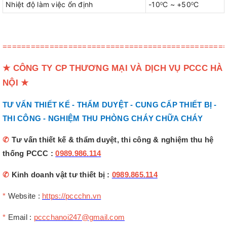
Nhiệt độ làm việc ổn định
-10
C ~ +50
C
0
0
===============================================
★
CÔNG TY CP THƯƠNG MẠI VÀ DỊCH VỤ PCCC HÀ
NỘI
★
TƯ VẤN THIẾT KẾ - THẨM DUYỆT - CUNG CẤP THIẾT BỊ -
THI CÔNG - NGHIỆM THU PHÒNG CHÁY CHỮA CHÁY
✆
Tư vấn thiết kế & thẩm duyệt, thi công & nghiệm thu hệ
thống PCCC :
0989.986.114
✆
Kinh doanh vật tư thiết bị :
0989.865.114
*
Website :
https://pccchn.vn
*
Email :
pccchanoi247@gmail.com