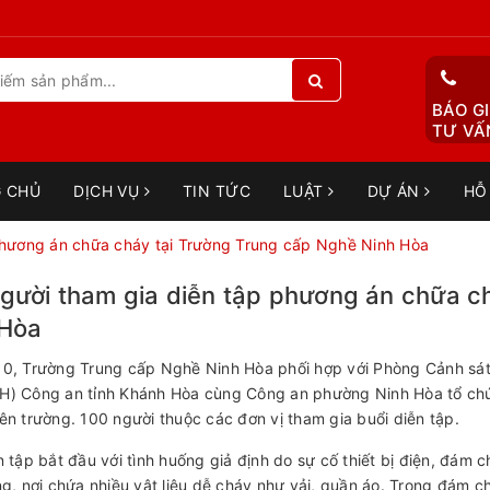
BÁO GI
TƯ VẤN
 CHỦ
DỊCH VỤ
TIN TỨC
LUẬT
DỰ ÁN
HỖ
phương án chữa cháy tại Trường Trung cấp Nghề Ninh Hòa
gười tham gia diễn tập phương án chữa c
 Hòa
10, Trường Trung cấp Nghề Ninh Hòa phối hợp với Phòng Cảnh sá
H) Công an tỉnh Khánh Hòa cùng Công an phường Ninh Hòa tổ ch
ên trường. 100 người thuộc các đơn vị tham gia buổi diễn tập.
n tập bắt đầu với tình huống giả định do sự cố thiết bị điện, đám 
ng, nơi chứa nhiều vật liệu dễ cháy như vải, quần áo. Trong đám 