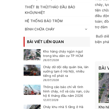
cháy, lự
THIẾT BỊ THỬ/THÁO ĐẦU BÁO
tiện chữ
KHÓI/NHIỆT
điều độn
HỆ THỐNG BÁO TRỘM
toàn; đồ
trợ đảm 
BÌNH CHỮA CHÁY
Buổi diễ
BÀI VIẾT LIÊN QUAN
biện phá
Kho hàng cháy ngùn ngụt
trong khu dân cư TP HCM
26/07/2026
Cháy dữ dội dãy quán bia, lán
BÀI 
xưởng tạm ở Hà Nội, nhiều
tiếng nổ phát ra
26/07/2026
Thông cáo báo chí về tình
hình cháy, nổ và cứu nạn, cứu
hộ 6 tháng đầu năm 2026
12/07/2026
Cháy khu nhà 5 tầng ở Hà
Kho h