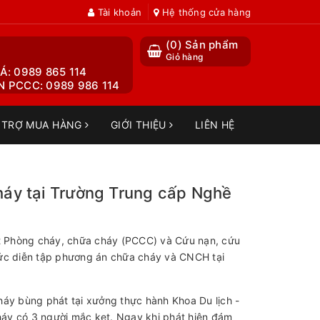
Tài khoản
Hệ thống cửa hàng
(
0
) Sản phẩm
Giỏ hàng
Á: 0989 865 114
 PCCC: 0989 986 114
 TRỢ MUA HÀNG
GIỚI THIỆU
LIÊN HỆ
háy tại Trường Trung cấp Nghề
t Phòng cháy, chữa cháy (PCCC) và Cứu nạn, cứu
ức diễn tập phương án chữa cháy và CNCH tại
cháy bùng phát tại xưởng thực hành Khoa Du lịch -
cháy có 3 người mắc kẹt. Ngay khi phát hiện đám