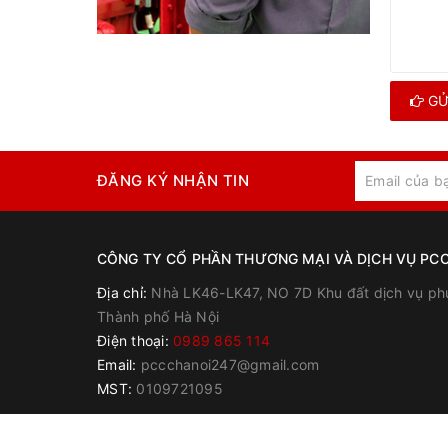
GỬ
ĐĂNG KÝ NHẬN TIN
CÔNG TY CỔ PHẦN THƯƠNG MẠI VÀ DỊCH VỤ PCC
Địa chỉ:
Nhà LK46-LK47, NO 7D Khu đất dịch vụ ph
Thành phố Hà Nội
Điện thoại:
0989 865 114
Email:
pccchanoi247@gmail.com
MST:
0109721095
© Bản quyền th