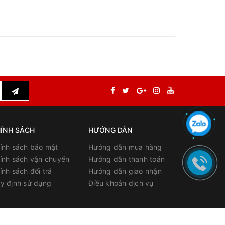
ÍNH SÁCH
HƯỚNG DẪN
ính sách bảo mật
Hướng dẫn mua hàng
ính sách vận chuyển
Hướng dẫn thanh toán
ính sách đổi trả
Hướng dẫn giao nhận
y định sử dụng
Điều khoản dịch vụ
ấp bởi
pccchn.vn