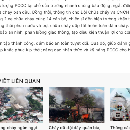
c lượng PCCC tại chỗ của trường nhanh chóng báo động, ngắt điện
a cháy ban đầu. Đồng thời, thông tin cho Đội Chữa cháy và CNC
g 2 xe chữa cháy cùng 14 cán bộ, chiến sĩ đến hiện trường khẩn 
ng thời phun nước và bọt chữa cháy dập tắt hoàn toàn đám cháy.
bảo an ninh, phân luồng giao thông, tạo điều kiện thuận lợi cho c
n tập thành công, đảm bảo an toàn tuyệt đối. Qua đó, giúp đánh g
p khắc phục kịp thời; nâng cao nhận thức và kỹ năng PCCC cho hơ
VIẾT LIÊN QUAN
àng cháy ngùn ngụt
Cháy dữ dội dãy quán bia,
Thông cáo