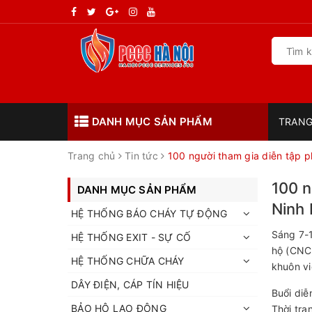
DANH MỤC SẢN PHẨM
TRANG
Trang chủ
Tin tức
100 người tham gia diễn tập 
100 n
DANH MỤC SẢN PHẨM
Ninh
HỆ THỐNG BÁO CHÁY TỰ ĐỘNG
Sáng 7-
HỆ THỐNG EXIT - SỰ CỐ
hộ (CNC
HỆ THỐNG CHỮA CHÁY
khuôn vi
DÂY ĐIỆN, CÁP TÍN HIỆU
Buổi diễ
BẢO HỘ LAO ĐỘNG
Thời tra