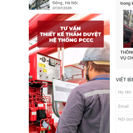
Đông, Hà Nội
trong
07/07/2026
THÔNG
VỤ CH
VĂN P
HƯNG,
VIẾT B