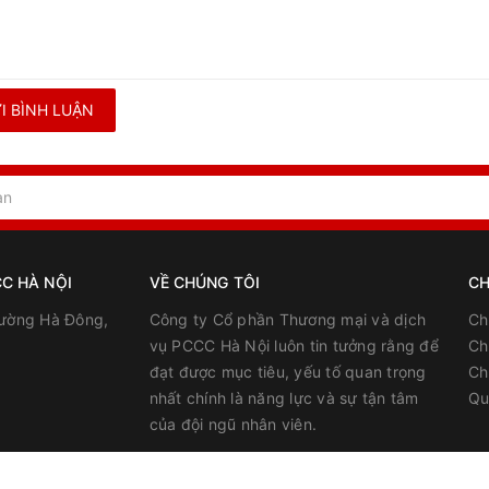
I BÌNH LUẬN
C HÀ NỘI
VỀ CHÚNG TÔI
CH
ường Hà Đông,
Công ty Cổ phần Thương mại và dịch
Ch
vụ PCCC Hà Nội luôn tin tưởng rằng để
Ch
đạt được mục tiêu, yếu tố quan trọng
Ch
nhất chính là năng lực và sự tận tâm
Qu
của đội ngũ nhân viên.
uộc về
Công ty cổ phần Thương mại và dịch vụ PCCC Hà Nội
|
Cung c