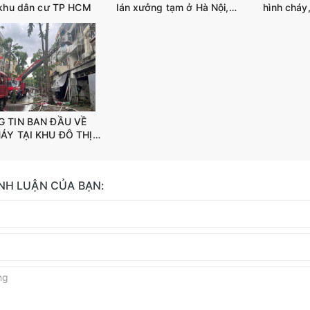
 khu dân cư TP HCM
lán xưởng tạm ở Hà Nội,
hình cháy
nhiều tiếng nổ phát ra
cứu hộ 6 
2026
 TIN BAN ĐẦU VỀ
ÁY TẠI KHU ĐÔ THỊ
HÚ, PHƯỜNG KIẾN
 THÀNH PHỐ HÀ NỘI
ÌNH LUẬN CỦA BẠN: